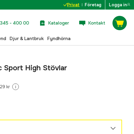
Privat
Företag
Logga in
345 - 400 00
Kataloger
Kontakt
und
Djur & Lantbruk
Fyndhörna
 Sport High Stövlar
29 kr
i