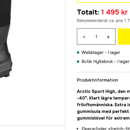
38
Totalt
:
1 495 kr
1 495 kr
Rekommenderat ca. pris 1 7
39
1 495 kr
×
+
40
1 495 kr
Webblager -
I lager
41
Butik Hyltebruk -
I lager
1 495 kr
42
1 495 kr
Produktinformation
43
Arctic Sport High, den m
1 495 kr
-40°. Klart lägre temper
44
friluftsmänniska. Extra
1 495 kr
gummisula med perfekt g
gummistövel för extrema
45
1 495 kr
Fleecefoder, stretch-fi