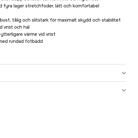
fyra lager stretchfoder, lätt och komfortabel
bust, tålig och slitstark för maximalt skydd och stabilitet
d vrist och häl
tterligare värme vid vrist
 med rundad fotbädd
3000003412
ummer
8351138
664911800403