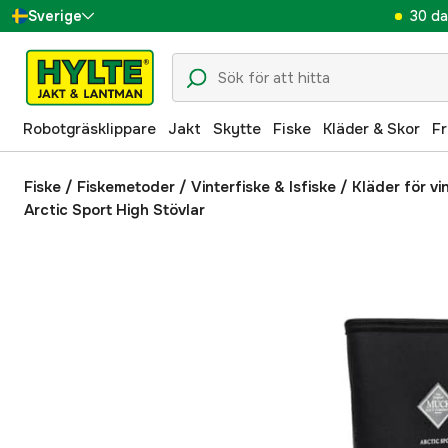
30 da
Sverige
Danmark
Suomi
Robotgräsklippare
Jakt
Skytte
Fiske
Kläder & Skor
Fr
Norge
Deutschland
Fiske
/
Fiskemetoder
/
Vinterfiske & Isfiske
/
Kläder för vi
Arctic Sport High Stövlar