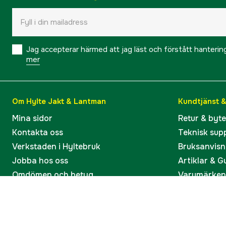
Jag accepterar härmed att jag läst och förstått hanteri
mer
Om Hylte Jakt & Lantman
Kundtjänst 
Mina sidor
Retur & byt
Kontakta oss
Teknisk sup
Verkstaden i Hyltebruk
Bruksanvisn
Jobba hos oss
Artiklar & G
Omdömen och betyg
Varumärken
Våra kataloger
Köp present
Ångra köp