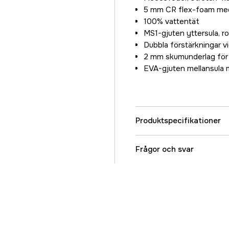
5 mm CR flex-foam med 
46
100% vattentät
1 495 kr
MS1-gjuten yttersula, ro
47
Dubbla förstärkningar vi
1 495 kr
2 mm skumunderlag för y
EVA-gjuten mellansula
48
1 495 kr
Produktspecifikationer
Referensnummer
Frågor och svar
Tillverkarens artikeln
EAN