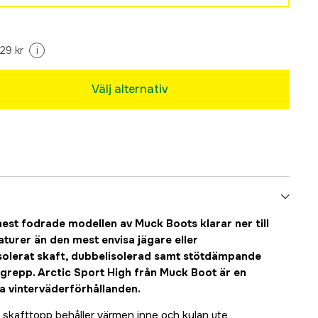
Tillfälligt slut
29 kr
i
Tillfälligt slut
Välj alternativ
est fodrade modellen av Muck Boots klarar ner till
aturer än den mest envisa jägare eller
 isolerat skaft, dubbelisolerad samt stötdämpande
repp. Arctic Sport High från Muck Boot är en
 vinterväderförhållanden.
t skafttopp behåller värmen inne och kylan ute