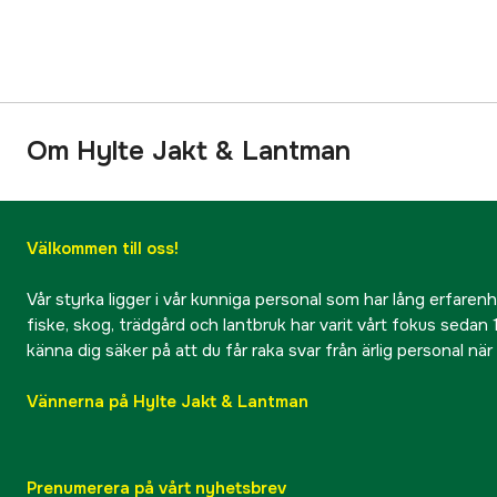
Om Hylte Jakt & Lantman
Välkommen till oss!
Vår styrka ligger i vår kunniga personal som har lång erfarenhet
fiske, skog, trädgård och lantbruk har varit vårt fokus sedan 1
känna dig säker på att du får raka svar från ärlig personal nä
Vännerna på Hylte Jakt & Lantman
Prenumerera på vårt nyhetsbrev