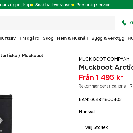
gars öppet köp
Snabba leveranser
Personlig service
0
iluftsliv
Trädgård
Skog
Hem & Hushåll
Bygg & Verktyg
H
nterfiske
/
Muckboot
MUCK BOOT COMPANY
Muckboot Arctic
Från
1 495 kr
Rekommenderat ca. pris 1 7
EAN
:
664911800403
Gör val
Välj Storlek