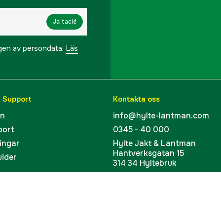
Ja tack!
ngen av persondata.
Läs
& Support
Kontakta oss
en
info@hylte-lantman.com
port
0345 - 40 000
ingar
Hylte Jakt & Lantman
Hantverksgatan 15
uider
314 34 Hyltebruk
kort