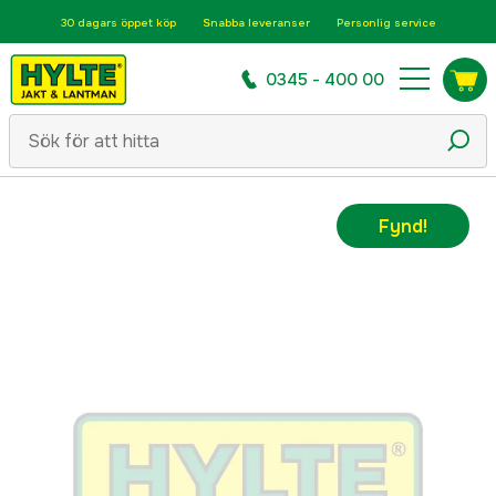
30 dagars öppet köp
Snabba leveranser
Personlig service
0345 - 400 00
Fynd!