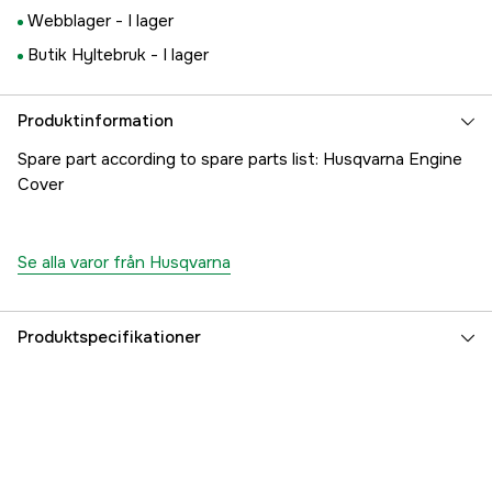
Webblager -
I lager
Butik Hyltebruk -
I lager
Produktinformation
Spare part according to spare parts list: Husqvarna Engine
Cover
Se alla varor från Husqvarna
Produktspecifikationer
Referensnummer
1000261636
Tillverkarens artikelnummer
5351380-01
EAN
7391883588581