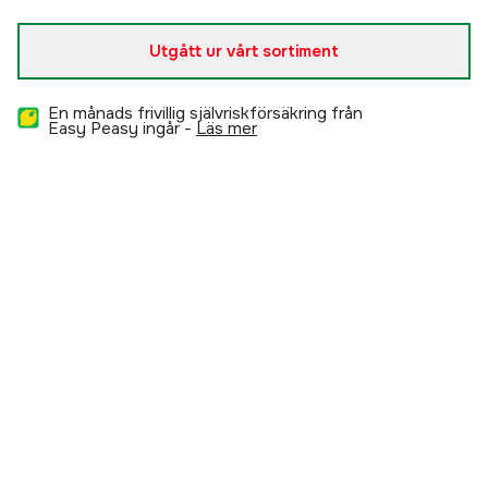
Höger
Slutsåld
749 kr
Utgått ur vårt sortiment
Vänster
Tillfälligt slut
749 kr
En månads frivillig självriskförsäkring från
Easy Peasy ingår -
läs mer