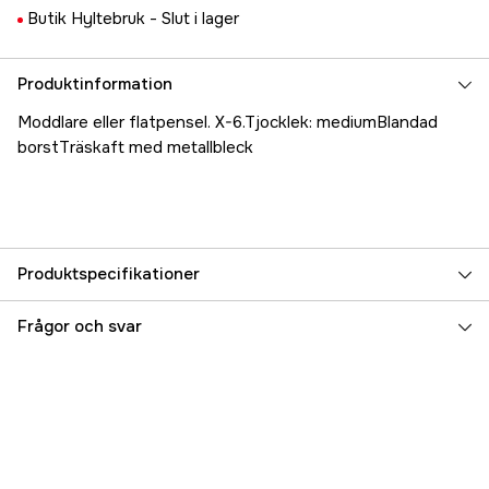
Butik Hyltebruk -
Slut i lager
Produktinformation
Moddlare eller flatpensel. X-6.Tjocklek: mediumBlandad
borstTräskaft med metallbleck
Produktspecifikationer
Referensnummer
5000021446
Frågor och svar
Tillverkarens artikelnummer
17.9431
EAN
9002588727233