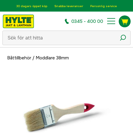
30 dagars öppet köp
Snabba leveranser
Personlig service
0345 - 400 00
Båttillbehör
/
Moddlare 38mm