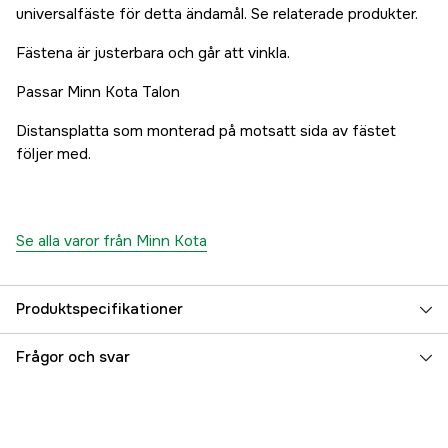
universalfäste för detta ändamål. Se relaterade produkter.
Fästena är justerbara och går att vinkla.
Passar Minn Kota Talon
Distansplatta som monterad på motsatt sida av fästet
följer med.
Se alla varor från Minn Kota
Produktspecifikationer
Referensnummer
5000078450
Frågor och svar
Tillverkarens artikelnummer
M1810303
EAN
029402036646