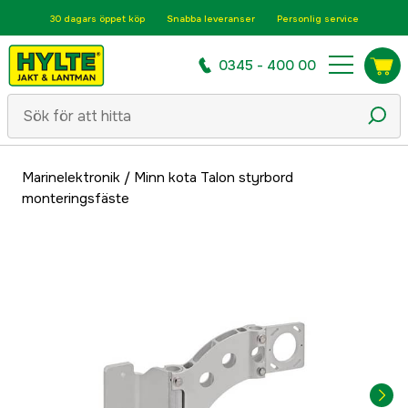
30 dagars öppet köp
Snabba leveranser
Personlig service
0345 - 400 00
Marinelektronik
/
Minn kota Talon styrbord
monteringsfäste