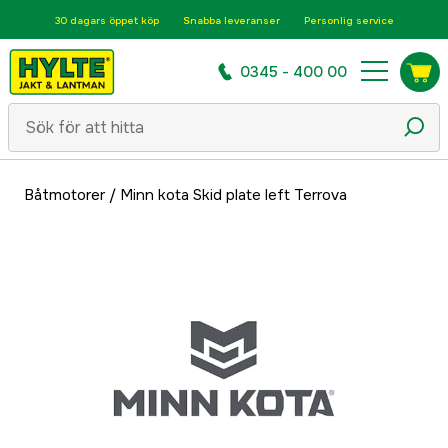
30 dagars öppet köp
Snabba leveranser
Personlig service
0345 - 400 00
Båtmotorer
/
Minn kota Skid plate left Terrova