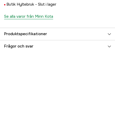
Butik Hyltebruk -
Slut i lager
Se alla varor från Minn Kota
Produktspecifikationer
Referensnummer
5000078815
Frågor och svar
Tillverkarens artikelnummer
M2321925
EAN
7332467233602