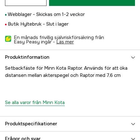
Webblager -
Skickas om 1-2 veckor
Butik Hyltebruk -
Slut i lager
En månads frivillig självriskförsäkring från
Easy Peasy ingår -
läs mer
Produktinformation
Setbackfäste för Minn Kota Raptor. Används för att öka
distansen mellan akterspegel och Raptor med 7,6 cm
Se alla varor från Minn Kota
Produktspecifikationer
Referensnummer
5000078520
Frågor och svar