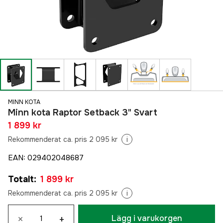
MINN KOTA
Minn kota Raptor Setback 3" Svart
1 899 kr
Rekommenderat ca. pris 2 095 kr
i
EAN
:
029402048687
Totalt
:
1 899 kr
Rekommenderat ca. pris 2 095 kr
i
×
+
Lägg i varukorgen