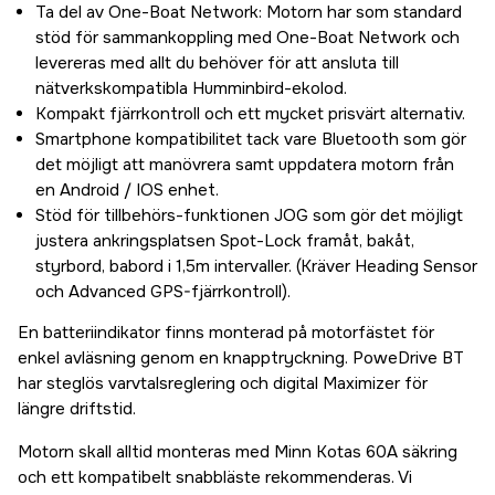
Ta del av One-Boat Network: Motorn har som standard
stöd för sammankoppling med One-Boat Network och
levereras med allt du behöver för att ansluta till
nätverkskompatibla Humminbird-ekolod.
Kompakt fjärrkontroll och ett mycket prisvärt alternativ.
Smartphone kompatibilitet tack vare Bluetooth som gör
det möjligt att manövrera samt uppdatera motorn från
en Android / IOS enhet.
Stöd för tillbehörs-funktionen JOG som gör det möjligt
justera ankringsplatsen Spot-Lock framåt, bakåt,
styrbord, babord i 1,5m intervaller. (Kräver Heading Sensor
och Advanced GPS-fjärrkontroll).
En batteriindikator finns monterad på motorfästet för
enkel avläsning genom en knapptryckning. PoweDrive BT
har steglös varvtalsreglering och digital Maximizer för
längre driftstid.
Motorn skall alltid monteras med Minn Kotas 60A säkring
och ett kompatibelt snabbläste rekommenderas. Vi