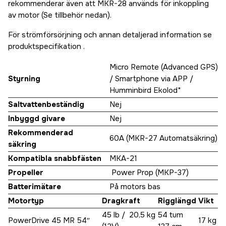
rekommenderar även att MKR-28 används för inkoppling
av motor (Se tillbehör nedan).
För strömförsörjning och annan detaljerad information se
produktspecifikation .
Micro Remote (Advanced GPS)
Styrning
/ Smartphone via APP /
Humminbird Ekolod*
Saltvattenbeständig
Nej
Inbyggd givare
Nej
Rekommenderad
60A (MKR-27 Automatsäkring)
säkring
Kompatibla snabbfästen
MKA-21
Propeller
Power Prop (MKP-37)
Batterimätare
På motors bas
Motortyp
Dragkraft
Rigglängd
Vikt
45 lb / 20,5 kg
54 tum
PowerDrive 45 MR 54″
17 kg