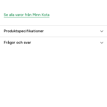
Se alla varor från Minn Kota
Produktspecifikationer
Referensnummer
5000079230
Frågor och svar
Tillverkarens artikelnummer
M1358471
EAN
029402050987