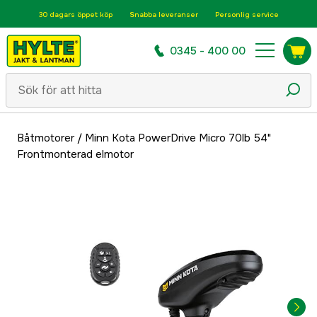
30 dagars öppet köp
Snabba leveranser
Personlig service
0345 - 400 00
Båtmotorer
/
Minn Kota PowerDrive Micro 70lb 54"
Frontmonterad elmotor