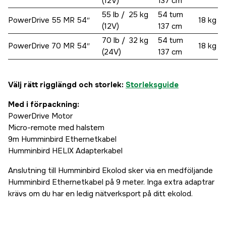
(12V)
137 cm
55 lb / 25 kg
54 tum
PowerDrive 55 MR 54″
18 kg
(12V)
137 cm
70 lb / 32 kg
54 tum
PowerDrive 70 MR 54″
18 kg
(24V)
137 cm
Välj rätt rigglängd och storlek:
Storleksguide
Med i förpackning:
PowerDrive Motor
Micro-remote med halstem
9m Humminbird Ethernetkabel
Humminbird HELIX Adapterkabel
Anslutning till Humminbird Ekolod sker via en medföljande
Humminbird Ethernetkabel på 9 meter. Inga extra adaptrar
krävs om du har en ledig nätverksport på ditt ekolod.