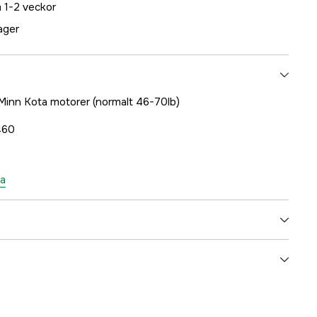
 1-2 veckor
lager
Minn Kota motorer (normalt 46-70lb)
460
ta
5000078700
ummer
M2888460