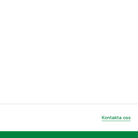
7332467153849
Kontakta oss