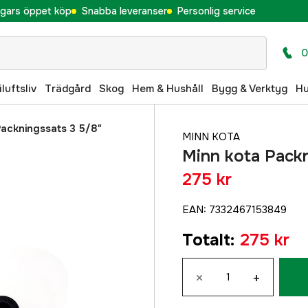
gars öppet köp
Snabba leveranser
Personlig service
0
iluftsliv
Trädgård
Skog
Hem & Hushåll
Bygg & Verktyg
H
Packningssats 3 5/8"
MINN KOTA
Minn kota Packn
275 kr
EAN
:
7332467153849
Totalt
:
275 kr
×
+