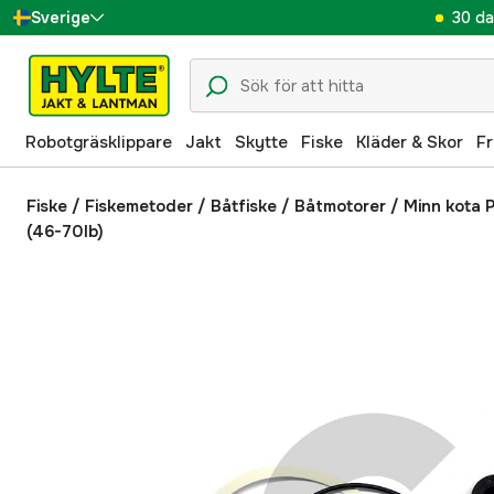
30 da
Sverige
Danmark
Suomi
Robotgräsklippare
Jakt
Skytte
Fiske
Kläder & Skor
Fr
Norge
Deutschland
Fiske
/
Fiskemetoder
/
Båtfiske
/
Båtmotorer
/
Minn kota 
(46-70lb)