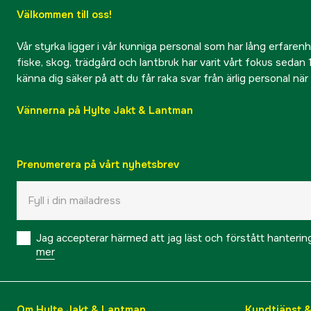
Välkommen till oss!
Vår styrka ligger i vår kunniga personal som har lång erfarenhet
fiske, skog, trädgård och lantbruk har varit vårt fokus sedan 1
känna dig säker på att du får raka svar från ärlig personal nä
Vännerna på Hylte Jakt & Lantman
Prenumerera på vårt nyhetsbrev
Jag accepterar härmed att jag läst och förstått hanteri
mer
Om Hylte Jakt & Lantman
Kundtjänst 