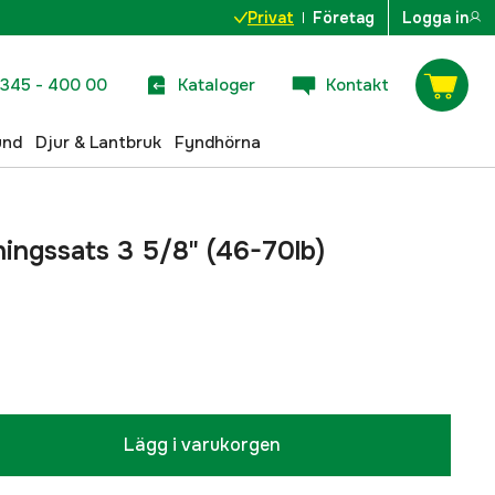
Privat
Företag
Logga in
345 - 400 00
Kataloger
Kontakt
und
Djur & Lantbruk
Fyndhörna
ingssats 3 5/8" (46-70lb)
Lägg i varukorgen