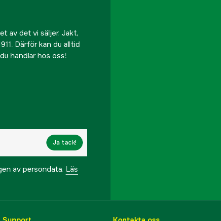
 av det vi säljer. Jakt,
911. Därför kan du alltid
r du handlar hos oss!
Ja tack!
ngen av persondata.
Läs
& Support
Kontakta oss