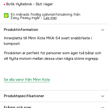
Butik Hyltebruk -
Slut i lager
En månads frivillig självriskförsäkring från
Easy Peasy ingår -
läs mer
Produktinformation
Innerplatta till Minn Kota MKA-54 svart snabbfäste i
komposit.
Produkten är perfekt för personer som äger två båtar och
vill flytta motorn mellan dessa utan några större ingrepp.
Se alla varor från Minn Kota
Produktspecifikationer
Referensnummer
5000079084
Frågor och svar