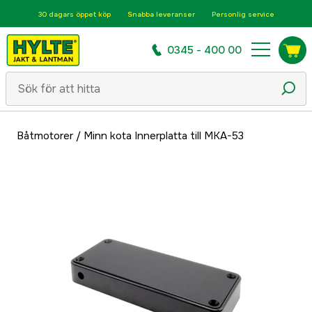
30 dagars öppet köp
Snabba leveranser
Personlig service
0345 - 400 00
Båtmotorer
/
Minn kota Innerplatta till MKA-53