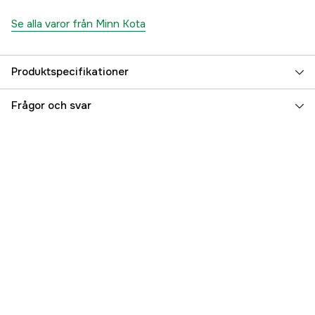
Se alla varor från Minn Kota
Produktspecifikationer
Referensnummer
5000027938
Frågor och svar
Tillverkarens artikelnummer
M2371966
EAN
7332467251149