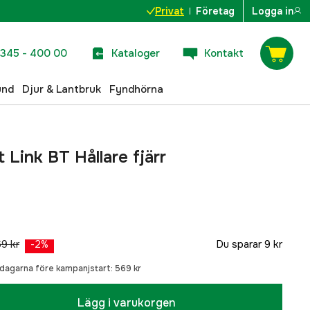
Privat
Företag
Logga in
345 - 400 00
Kataloger
Kontakt
und
Djur & Lantbruk
Fyndhörna
t Link BT Hållare fjärr
9 kr
Du sparar
9 kr
-
2
%
0 dagarna före kampanjstart:
569 kr
Lägg i varukorgen