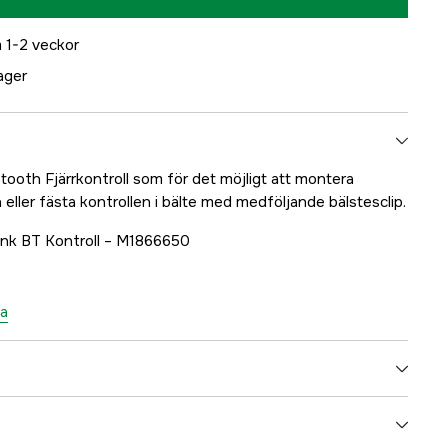
 1-2 veckor
lager
uetooth Fjärrkontroll som för det möjligt att montera
n eller fästa kontrollen i bälte med medföljande bälstesclip.
Link BT Kontroll – M1866650
ta
5000078470