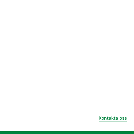
ummer
M1866670
029402042272
Kontakta oss