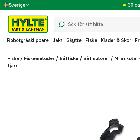
30 da
Sverige
Danmark
Suomi
Robotgräsklippare
Jakt
Skytte
Fiske
Kläder & Skor
Fr
Norge
Deutschland
Fiske
/
Fiskemetoder
/
Båtfiske
/
Båtmotorer
/
Minn kota I
fjärr