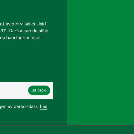
 av det vi säljer. Jakt,
911. Därför kan du alltid
r du handlar hos oss!
Ja tack!
ngen av persondata.
Läs