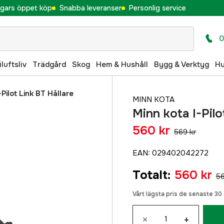
gars öppet köp
Snabba leveranser
Personlig service
0
iluftsliv
Trädgård
Skog
Hem & Hushåll
Bygg & Verktyg
H
-Pilot Link BT Hållare
MINN KOTA
Minn kota I-Pilo
560 kr
569 kr
EAN
:
029402042272
Totalt
:
560 kr
56
Vårt lägsta pris de senaste 3
×
+