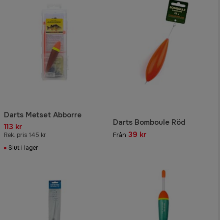
Darts Metset Abborre
Darts Bomboule Röd
113 kr
39 kr
Rek. pris 145 kr
Från
Slut i lager