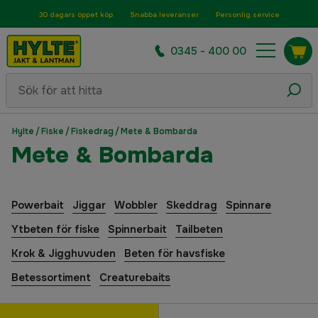
30 dagars öppet köp
Snabba leveranser
Personlig service
0345 - 400 00
Hylte
/
Fiske
/
Fiskedrag
/
Mete & Bombarda
Mete & Bombarda
Powerbait
Jiggar
Wobbler
Skeddrag
Spinnare
Ytbeten för fiske
Spinnerbait
Tailbeten
Krok & Jigghuvuden
Beten för havsfiske
Betessortiment
Creaturebaits