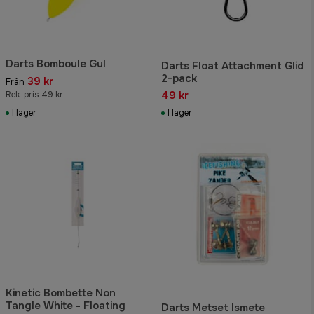
Darts Bomboule Gul
Darts Float Attachment Glid
2-pack
39 kr
Från
49 kr
Rek. pris 49 kr
I lager
I lager
Kinetic Bombette Non
Tangle White - Floating
Darts Metset Ismete