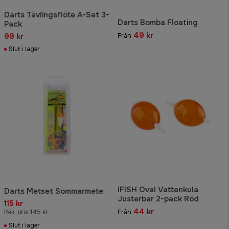
Darts Tävlingsflöte A-Set 3-
Darts Bomba Floating
Pack
49 kr
99 kr
Från
Slut i lager
IFISH Oval Vattenkula
Darts Metset Sommarmete
Justerbar 2-pack Röd
115 kr
44 kr
Rek. pris 145 kr
Från
Slut i lager