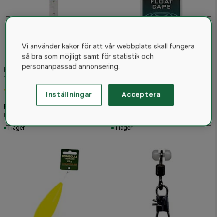
Vi använder kakor för att vår webbplats skall fungera
så bra som möjligt samt för statistik och
personanpassad annonsering.
Kinetic Bombette Non
Tangle Clear - Slow sinking
5.0
(1)
Inställningar
Acceptera
Drennan Flötesslang Mix
49 kr
Från
55 kr
Rek. pris 70 kr
I lager
I lager