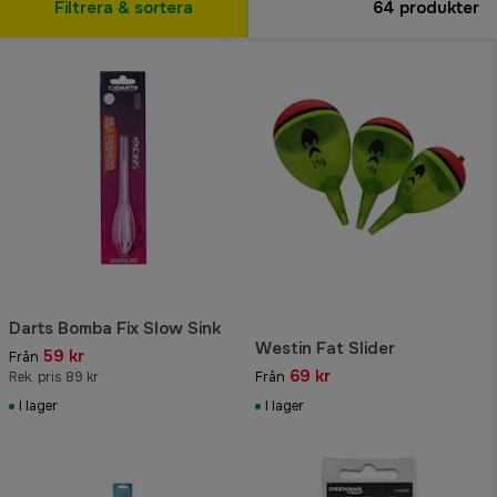
Filtrera & sortera
64
produkter
Darts Bomba Fix Slow Sink
Westin Fat Slider
59 kr
Från
69 kr
Rek. pris 89 kr
Från
I lager
I lager