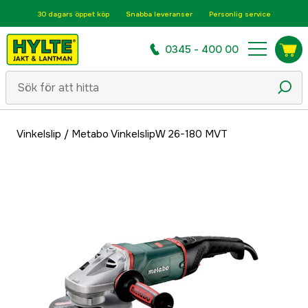
30 dagars öppet köp
Snabba leveranser
Personlig service
0345 - 400 00
Vinkelslip
/
Metabo VinkelslipW 26-180 MVT