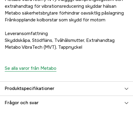
extrahandtag för vibrationsreducering skyddar hälsan
Metabo säkerhetsbrytare förhindrar oavsiktlig påslagning
Frånkopplande kolborstar som skydd för motorn
Leveransomfattning
Skyddskåpa, Stödfläns, Tvåhålsmutter, Extrahandtag
Metabo VibraTech (MVT), Tappnyckel
Se alla varor från Metabo
Produktspecifikationer
Drifttyp
Nätdriven
Frågor och svar
Drivkälla
El 230V
Driftspänning
230 V