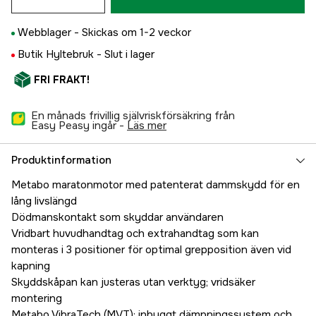
Webblager -
Skickas om 1-2 veckor
Butik Hyltebruk -
Slut i lager
FRI FRAKT!
En månads frivillig självriskförsäkring från
Easy Peasy ingår -
läs mer
Produktinformation
Metabo maratonmotor med patenterat dammskydd för en
lång livslängd
Dödmanskontakt som skyddar användaren
Vridbart huvudhandtag och extrahandtag som kan
monteras i 3 positioner för optimal grepposition även vid
kapning
Skyddskåpan kan justeras utan verktyg; vridsäker
montering
Metabo VibraTech (MVT): inbyggt dämpningssystem och