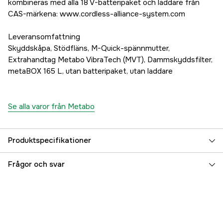
kombineras med alla 18 V-batteripaket och laddare från
CAS-märkena: www.cordless-alliance-system.com
Leveransomfattning
Skyddskåpa, Stödfläns, M-Quick-spännmutter,
Extrahandtag Metabo VibraTech (MVT), Dammskyddsfilter,
metaBOX 165 L, utan batteripaket, utan laddare
Se alla varor från Metabo
Produktspecifikationer
Drifttyp
Batteridriven
Frågor och svar
Batterispänning
18 V
Drivkälla
Batteri