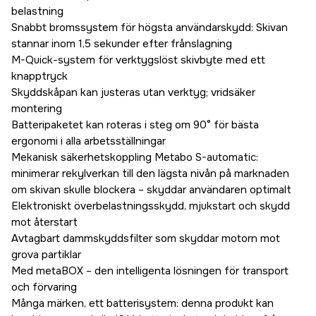
belastning
Snabbt bromssystem för högsta användarskydd: Skivan
stannar inom 1,5 sekunder efter frånslagning
M-Quick-system för verktygslöst skivbyte med ett
knapptryck
Skyddskåpan kan justeras utan verktyg; vridsäker
montering
Batteripaketet kan roteras i steg om 90° för bästa
ergonomi i alla arbetsställningar
Mekanisk säkerhetskoppling Metabo S-automatic:
minimerar rekylverkan till den lägsta nivån på marknaden
om skivan skulle blockera – skyddar användaren optimalt
Elektroniskt överbelastningsskydd, mjukstart och skydd
mot återstart
Avtagbart dammskyddsfilter som skyddar motorn mot
grova partiklar
Med metaBOX – den intelligenta lösningen för transport
och förvaring
Många märken, ett batterisystem: denna produkt kan