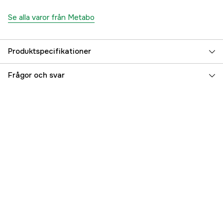
Se alla varor från Metabo
Produktspecifikationer
Drifttyp
Nätdriven
Frågor och svar
Drivkälla
El 230V
Driftspänning
230 V
Max skivdiameter
125 mm
Referensnummer
4000113597
Tillverkarens artikelnummer
601089000
EAN
4007430314161