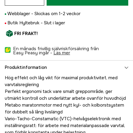
Webblager -
Skickas om 1-2 veckor
Butik Hyltebruk -
Slut i lager
FRI FRAKT!
En månads frivillig självriskförsäkring från
Easy Peasy ingår -
läs mer
Produktinformation
Hög effekt och låg vikt för maximal produktivitet, med
varvtalsreglering
Perfekt ergonomi tack vare smalt greppområde, ger
utmärkt kontroll och underlättar arbete ovanför huvudhöjd
Metabo maratonmotor med nytt kyl- och kolborstsystem
för dubbelt så lång livslängd
Vario-Tacho-Constamatic (VTC)-helvågselektronik med
inställningsratt: för arbete med materialanpassade varvtal,
som förblir konstanta under belastning