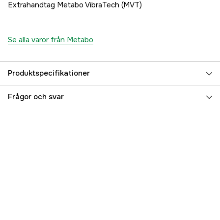
Extrahandtag Metabo VibraTech (MVT)
Se alla varor från Metabo
Produktspecifikationer
Drifttyp
Nätdriven
Frågor och svar
Drivkälla
El 230V
Driftspänning
230 V
Max skivdiameter
150 mm
Referensnummer
4000113517
Tillverkarens artikelnummer
601098000
EAN
4007430314260