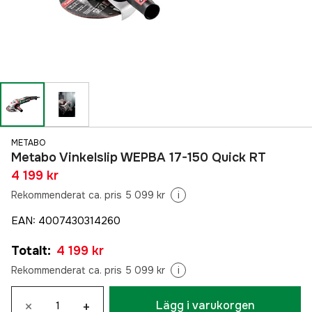
METABO
Metabo Vinkelslip WEPBA 17-150 Quick RT
4 199 kr
Rekommenderat ca. pris 5 099 kr
i
EAN
:
4007430314260
Totalt
:
4 199 kr
Rekommenderat ca. pris 5 099 kr
i
×
+
Lägg i varukorgen