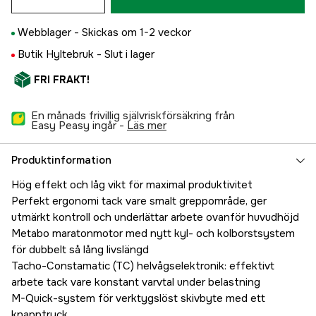
Webblager -
Skickas om 1-2 veckor
Butik Hyltebruk -
Slut i lager
FRI FRAKT!
En månads frivillig självriskförsäkring från
Easy Peasy ingår -
läs mer
Produktinformation
Hög effekt och låg vikt för maximal produktivitet
Perfekt ergonomi tack vare smalt greppområde, ger
utmärkt kontroll och underlättar arbete ovanför huvudhöjd
Metabo maratonmotor med nytt kyl- och kolborstsystem
för dubbelt så lång livslängd
Tacho-Constamatic (TC) helvågselektronik: effektivt
arbete tack vare konstant varvtal under belastning
M-Quick-system för verktygslöst skivbyte med ett
knapptryck