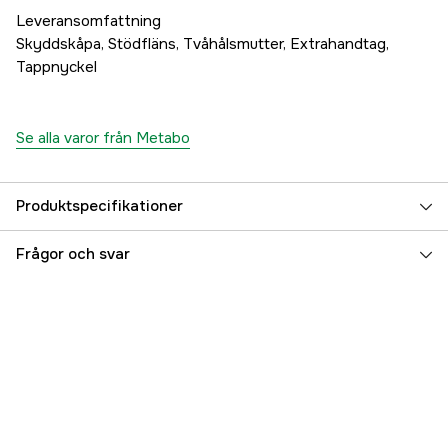
Leveransomfattning
Skyddskåpa, Stödfläns, Tvåhålsmutter, Extrahandtag,
Tappnyckel
Se alla varor från Metabo
Produktspecifikationer
Drifttyp
Nätdriven
Frågor och svar
Drivkälla
El 230V
Driftspänning
230 V
Max skivdiameter
230 mm
Referensnummer
4000113614