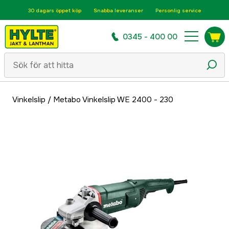
30 dagars öppet köp
Snabba leveranser
Personlig service
0345 - 400 00
Vinkelslip
/
Metabo Vinkelslip WE 2400 - 230