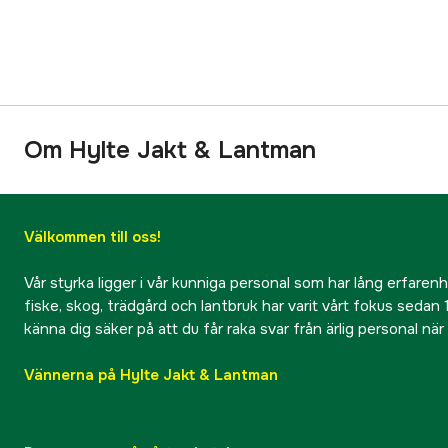
Om Hylte Jakt & Lantman
Välkommen till oss!
Vår styrka ligger i vår kunniga personal som har lång erfarenhet
fiske, skog, trädgård och lantbruk har varit vårt fokus sedan 1
känna dig säker på att du får raka svar från ärlig personal nä
Vännerna på Hylte Jakt & Lantman