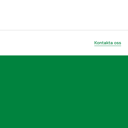
LiPOWER
18 V
4000113490
Kontakta oss
ummer
602374510
4061792231146