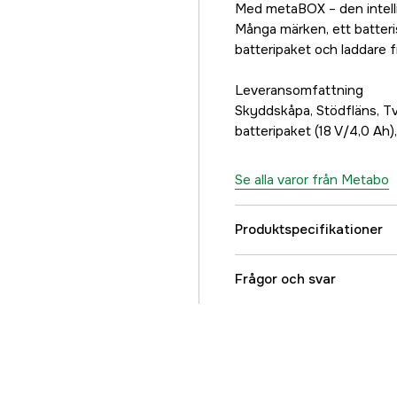
Med metaBOX – den intelli
Många märken, ett batter
batteripaket och laddare
Leveransomfattning
Skyddskåpa, Stödfläns, T
batteripaket (18 V/4,0 A
Se alla varor från Metabo
Produktspecifikationer
Drifttyp
Frågor och svar
Batterispänning
Drivkälla