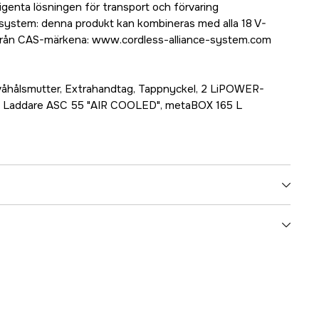
genta lösningen för transport och förvaring
isystem: denna produkt kan kombineras med alla 18 V-
 från CAS-märkena: www.cordless-alliance-system.com
våhålsmutter, Extrahandtag, Tappnyckel, 2 LiPOWER-
h), Laddare ASC 55 "AIR COOLED", metaBOX 165 L
Batteridriven
18 V
Batteri