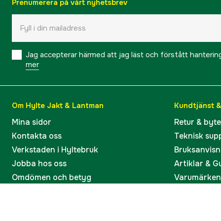
Prenumerera på vårt nyhetsbrev
Jag accepterar härmed att jag läst och förstått hanteri
mer
Om Hylte Jakt & Lantman
Kundtjänst 
Mina sidor
Retur & byt
Kontakta oss
Teknisk sup
Verkstaden i Hyltebruk
Bruksanvisn
Jobba hos oss
Artiklar & G
Omdömen och betyg
Varumärken
Våra kataloger
Köp present
Ångra köp