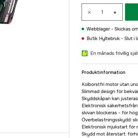
×
+
Webblager -
Skickas om
Butik Hyltebruk -
Slut i 
En månads frivillig sj
Produktinformation
Kolborstfri motor utan un
Slimmad design för bekvä
Skyddskåpan kan justeras 
Elektronisk säkerhetsfrå
skivan blockeras - för hö
Överbelastningsskydd: s
Elektronisk mjukstart för r
Skydd mot återstart: förhi