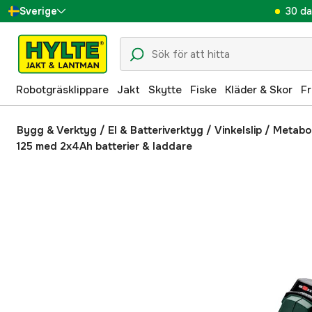
30 da
Sverige
Danmark
Suomi
Robotgräsklippare
Jakt
Skytte
Fiske
Kläder & Skor
Fr
Norge
Deutschland
Bygg & Verktyg
/
El & Batteriverktyg
/
Vinkelslip
/
Metabo 
125 med 2x4Ah batterier & laddare