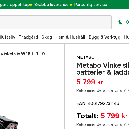
gars öppet köp
Snabba leveranser
Personlig service
0
iluftsliv
Trädgård
Skog
Hem & Hushåll
Bygg & Verktyg
H
Vinkelslip W 18 L BL 9-
METABO
Metabo Vinkels
batterier & ladd
5 799 kr
Rekommenderat ca. pris 7 
EAN
:
4061792231146
Totalt
:
5 799 kr
Rekommenderat ca. pris 7 