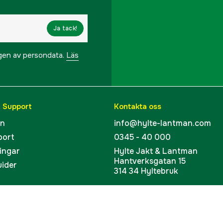
Ja tack!
ngen av persondata.
Läs
& Support
Kontakta oss
en
info@hylte-lantman.com
port
0345 - 40 000
ingar
Hylte Jakt & Lantman
Hantverksgatan 15
uider
314 34 Hyltebruk
kort