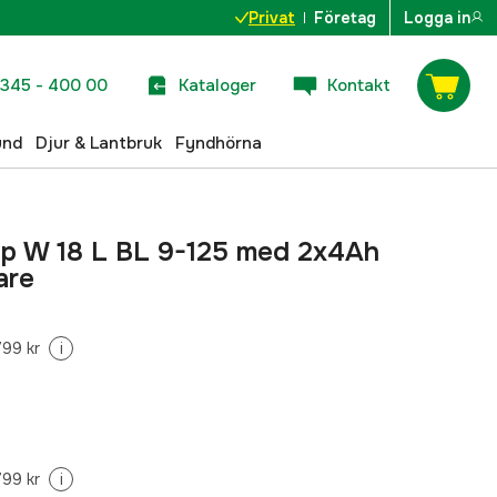
Privat
Företag
Logga in
345 - 400 00
Kataloger
Kontakt
und
Djur & Lantbruk
Fyndhörna
lip W 18 L BL 9-125 med 2x4Ah
are
799 kr
i
799 kr
i