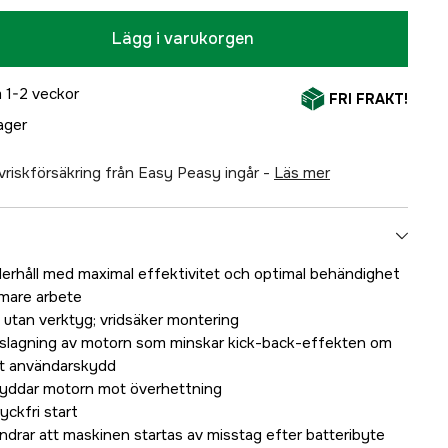
Lägg i varukorgen
 1-2 veckor
FRI FRAKT!
lager
älvriskförsäkring från Easy Peasy ingår -
läs mer
derhåll med maximal effektivitet och optimal behändighet
mare arbete
utan verktyg; vridsäker montering
nslagning av motorn som minskar kick-back-effekten om
gt användarskydd
kyddar motorn mot överhettning
yckfri start
ndrar att maskinen startas av misstag efter batteribyte