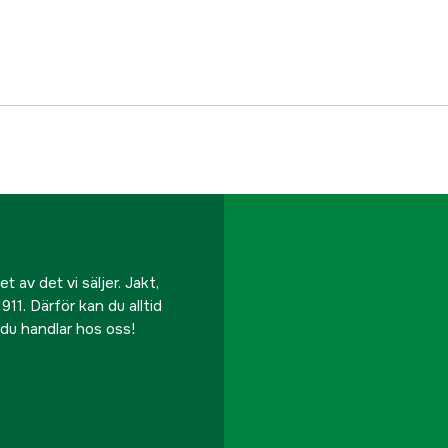
Battery type
Driftspänning
Referensnummer
Tillverkarens artikeln
EAN
 av det vi säljer. Jakt,
911. Därför kan du alltid
r du handlar hos oss!