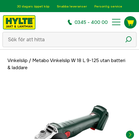
30 dagars öppet köp
Snabba leveranser
Personlig service
0345 - 400 00
Vinkelslip
/
Metabo Vinkelslip W 18 L 9-125 utan batteri
& laddare