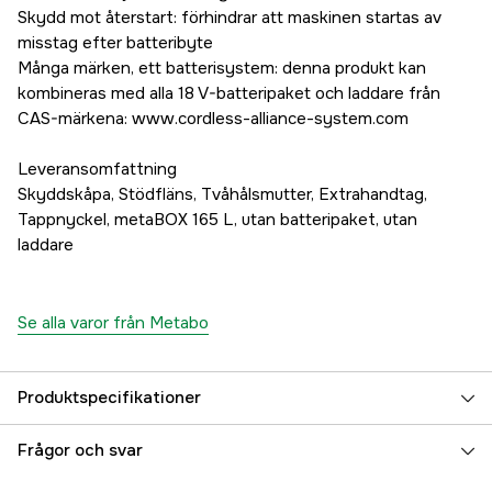
Skydd mot återstart: förhindrar att maskinen startas av
misstag efter batteribyte
Många märken, ett batterisystem: denna produkt kan
kombineras med alla 18 V-batteripaket och laddare från
CAS-märkena: www.cordless-alliance-system.com
Leveransomfattning
Skyddskåpa, Stödfläns, Tvåhålsmutter, Extrahandtag,
Tappnyckel, metaBOX 165 L, utan batteripaket, utan
laddare
Se alla varor från Metabo
Produktspecifikationer
Drifttyp
Batteridriven
Frågor och svar