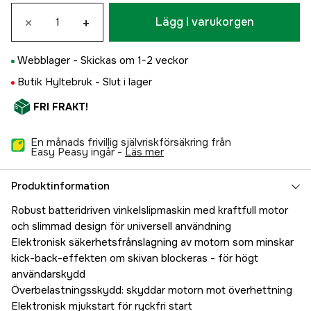
×
+
Lägg i varukorgen
Webblager -
Skickas om 1-2 veckor
Butik Hyltebruk -
Slut i lager
FRI FRAKT!
En månads frivillig självriskförsäkring från
Easy Peasy ingår -
läs mer
Produktinformation
Robust batteridriven vinkelslipmaskin med kraftfull motor
och slimmad design för universell användning
Elektronisk säkerhetsfrånslagning av motorn som minskar
kick-back-effekten om skivan blockeras - för högt
användarskydd
Överbelastningsskydd: skyddar motorn mot överhettning
Elektronisk mjukstart för ryckfri start