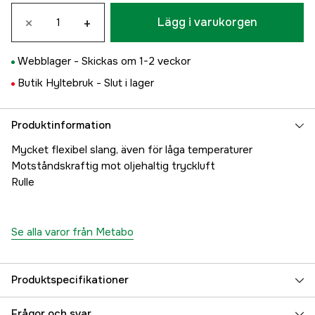
×
+
Lägg i varukorgen
Webblager -
Skickas om 1-2 veckor
Butik Hyltebruk -
Slut i lager
Produktinformation
Mycket flexibel slang, även för låga temperaturer
Motståndskraftig mot oljehaltig tryckluft
Rulle
Se alla varor från Metabo
Produktspecifikationer
Referensnummer
4000113510
Frågor och svar