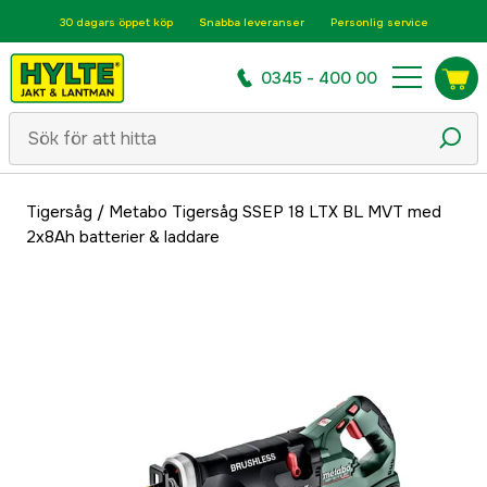
30 dagars öppet köp
Snabba leveranser
Personlig service
0345 - 400 00
Tigersåg
/
Metabo Tigersåg SSEP 18 LTX BL MVT med
2x8Ah batterier & laddare