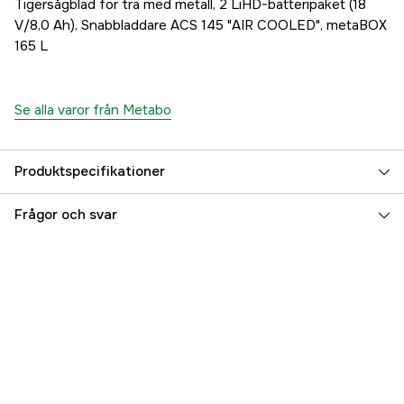
Tigersågblad för trä med metall, 2 LiHD-batteripaket (18
V/8,0 Ah), Snabbladdare ACS 145 "AIR COOLED", metaBOX
165 L
Se alla varor från Metabo
Produktspecifikationer
Drifttyp
Batteridriven
Frågor och svar
Batterispänning
18 V
Drivkälla
Batteri
Battery type
LiHD
Driftspänning
18 V
Referensnummer
4000113596