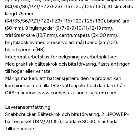
(S4/S5/S6/PZ1/PZ2/PZ3/T15/T20/T25/T30), 10 skruvbits
längd 75 mm
(S4/S5/S6/PZ1/PZ2/PZ3/T15/T20/T25/T30), bitshållare
(60 mm), 8 hylsnycklar (6/7/8/9/10/11/12/13 mm),
träförsänkare (12,7 mm), centrumspets (5x100 mm),
brytbladskniv med 2 reservblad, måttband (3m/10"),
blyertspenna (HB)
Integrerat arbetsljus för belysning av arbetsplatsen
Med praktisk bälteskrok och bitsförvaring, fästs antingen
till höger eller vänster
Många märken, ett batterisystem: denna produkt kan
kombineras med alla 18 V-batteripaket och laddare från
CAS-märkena: www.cordless-alliance-system.com
Leveransomfattning
Snabbchuckar, Bälteskrok och bitsförvaring, 2 LiPOWER-
batteripaket (18 V/2,0 Ah), Laddare SC 30, Plastlåda,
Tillbehörssats