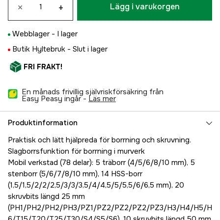
×
+
Lägg i varukorgen
Webblager -
I lager
Butik Hyltebruk -
Slut i lager
FRI FRAKT!
En månads frivillig självriskförsäkring från
Easy Peasy ingår -
läs mer
Produktinformation
Praktisk och lätt hjälpreda för borrning och skruvning.
Slagborrsfunktion för borrning i murverk
Mobil verkstad (78 delar): 5 träborr (4/5/6/8/10 mm), 5
stenborr (5/6/7/8/10 mm), 14 HSS-borr
(1,5/1,5/2/2/2,5/3/3/3,5/4/4,5/5/5,5/6/6,5 mm), 20
skruvbits längd 25 mm
(PH1/PH2/PH2/PH3/PZ1/PZ2/PZ2/PZ2/PZ3/H3/H4/H5/H
6/T15/T20/T25/T30/S4/S5/S6), 10 skruvbits längd 50 mm