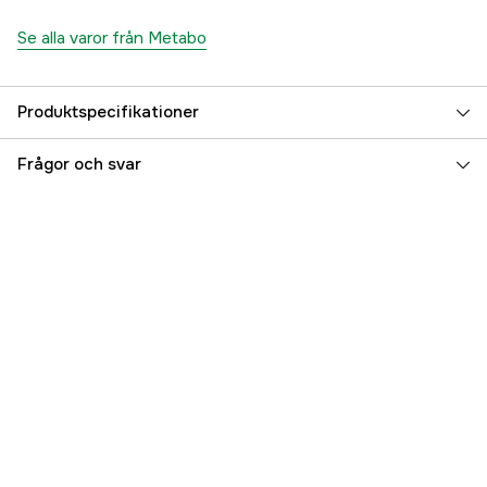
Se alla varor från Metabo
Produktspecifikationer
Drifttyp
Nätdriven
Frågor och svar
Drivkälla
El 230V
Battery type
LiPOWER
Driftspänning
18 V
Referensnummer
4000113341
Tillverkarens artikelnummer
602245710
EAN
4061792249509