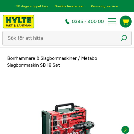
30 dagars öppet köp
Snabba leveranser
Personlig service
0345 - 400 00
Borrhammare & Slagborrmaskiner
/
Metabo
Slagborrmaskin SB 18 Set