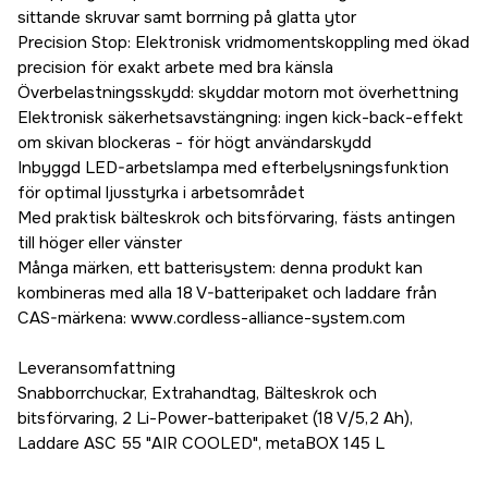
sittande skruvar samt borrning på glatta ytor
Precision Stop: Elektronisk vridmomentskoppling med ökad
precision för exakt arbete med bra känsla
Överbelastningsskydd: skyddar motorn mot överhettning
Elektronisk säkerhetsavstängning: ingen kick-back-effekt
om skivan blockeras - för högt användarskydd
Inbyggd LED-arbetslampa med efterbelysningsfunktion
för optimal ljusstyrka i arbetsområdet
Med praktisk bälteskrok och bitsförvaring, fästs antingen
till höger eller vänster
Många märken, ett batterisystem: denna produkt kan
kombineras med alla 18 V-batteripaket och laddare från
CAS-märkena: www.cordless-alliance-system.com
Leveransomfattning
Snabborrchuckar, Extrahandtag, Bälteskrok och
bitsförvaring, 2 Li-Power-batteripaket (18 V/5,2 Ah),
Laddare ASC 55 "AIR COOLED", metaBOX 145 L