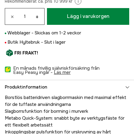
Rekommenderat ca. pris 10 999 kr
i
×
+
Lägg i varukorgen
Webblager -
Skickas om 1-2 veckor
Butik Hyltebruk -
Slut i lager
FRI FRAKT!
En månads frivillig självriskförsäkring från
Easy Peasy ingår -
läs mer
Produktinformation
Borstlös batteridriven slagborrmaskin med maximal effekt
för de tuffaste användningarna
Slagborrsfunktion för borrning i murverk
Metabo Quick-System: snabbt byte av verktygsfäste för
ett flexibelt arbetssätt
Inkopplingsbar pulsfunktion för urskruvning av hårt