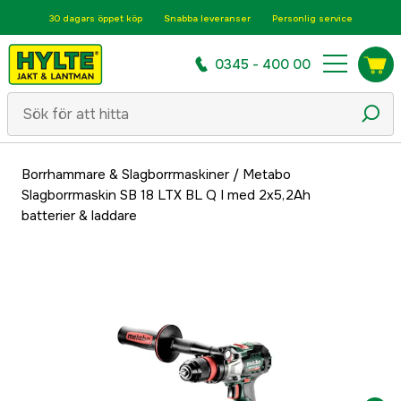
30 dagars öppet köp
Snabba leveranser
Personlig service
0345 - 400 00
Borrhammare & Slagborrmaskiner
/
Metabo
Slagborrmaskin SB 18 LTX BL Q I med 2x5,2Ah
batterier & laddare