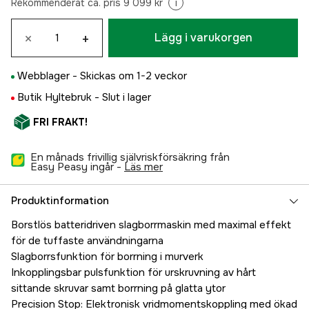
Rekommenderat ca. pris 9 099 kr
i
×
+
Lägg i varukorgen
Webblager -
Skickas om 1-2 veckor
Butik Hyltebruk -
Slut i lager
FRI FRAKT!
En månads frivillig självriskförsäkring från
Easy Peasy ingår -
läs mer
Produktinformation
Borstlös batteridriven slagborrmaskin med maximal effekt
för de tuffaste användningarna
Slagborrsfunktion för borrning i murverk
Inkopplingsbar pulsfunktion för urskruvning av hårt
sittande skruvar samt borrning på glatta ytor
Precision Stop: Elektronisk vridmomentskoppling med ökad