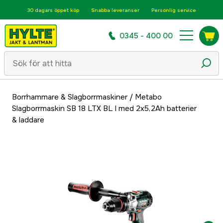
30 dagars öppet köp
Snabba leveranser
Personlig service
0345 - 400 00
Borrhammare & Slagborrmaskiner
/
Metabo
Slagborrmaskin SB 18 LTX BL I med 2x5,2Ah batterier
& laddare