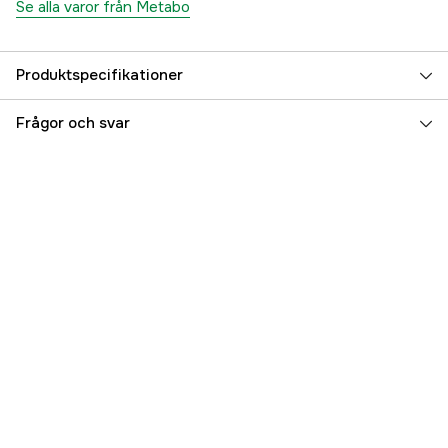
Se alla varor från Metabo
Produktspecifikationer
Drifttyp
Batteridriven
Frågor och svar
Batterispänning
18 V
Drivkälla
Batteri
Battery type
LiHD
Driftspänning
18 V
Referensnummer
4000113666
Tillverkarens artikelnummer
602316800
EAN
4007430334718