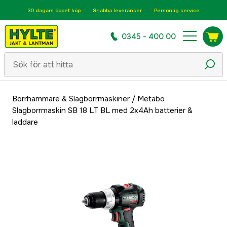
30 dagars öppet köp
Snabba leveranser
Personlig service
0345 - 400 00
Borrhammare & Slagborrmaskiner
/
Metabo
Slagborrmaskin SB 18 LT BL med 2x4Ah batterier &
laddare