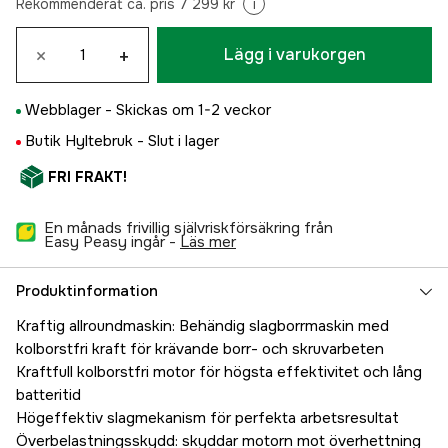
Rekommenderat ca. pris 7 299 kr
i
×
+
Lägg i varukorgen
Webblager -
Skickas om 1-2 veckor
Butik Hyltebruk -
Slut i lager
FRI FRAKT!
En månads frivillig självriskförsäkring från
Easy Peasy ingår -
läs mer
Produktinformation
Kraftig allroundmaskin: Behändig slagborrmaskin med
kolborstfri kraft för krävande borr- och skruvarbeten
Kraftfull kolborstfri motor för högsta effektivitet och lång
batteritid
Högeffektiv slagmekanism för perfekta arbetsresultat
Överbelastningsskydd: skyddar motorn mot överhettning