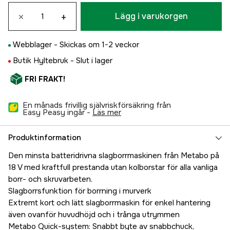
×
+
Lägg i varukorgen
Webblager -
Skickas om 1-2 veckor
Butik Hyltebruk -
Slut i lager
FRI FRAKT!
En månads frivillig självriskförsäkring från
Easy Peasy ingår -
läs mer
Produktinformation
Den minsta batteridrivna slagborrmaskinen från Metabo på
18 V med kraftfull prestanda utan kolborstar för alla vanliga
borr- och skruvarbeten.
Slagborrsfunktion för borrning i murverk
Extremt kort och lätt slagborrmaskin för enkel hantering
även ovanför huvudhöjd och i trånga utrymmen
Metabo Quick-system: Snabbt byte av snabbchuck,