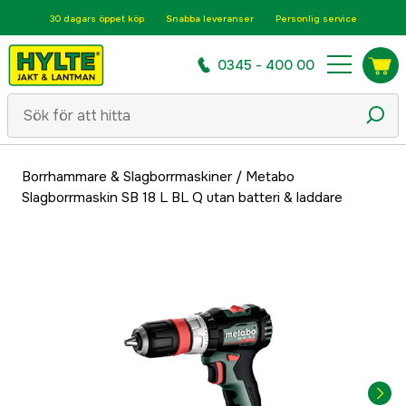
30 dagars öppet köp
Snabba leveranser
Personlig service
0345 - 400 00
Borrhammare & Slagborrmaskiner
/
Metabo
Slagborrmaskin SB 18 L BL Q utan batteri & laddare