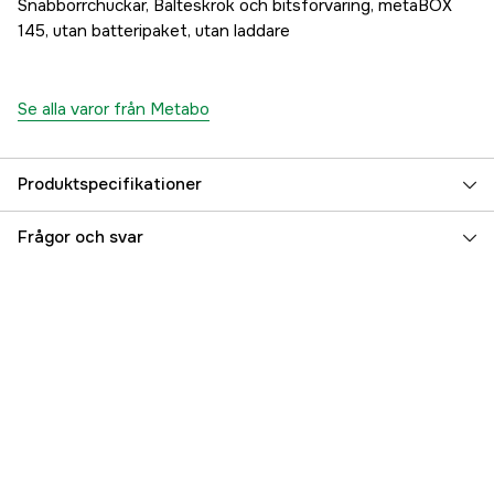
Snabborrchuckar, Bälteskrok och bitsförvaring, metaBOX
145, utan batteripaket, utan laddare
Se alla varor från Metabo
Produktspecifikationer
Drifttyp
Batteridriven
Frågor och svar
Batterispänning
18 V
Drivkälla
Batteri
Driftspänning
18 V
Referensnummer
4000113564
Tillverkarens artikelnummer
613158840