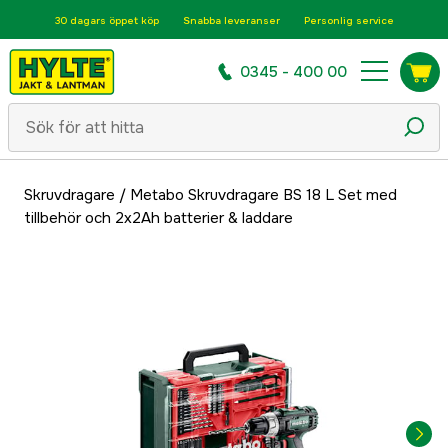
30 dagars öppet köp
Snabba leveranser
Personlig service
0345 - 400 00
Skruvdragare
/
Metabo Skruvdragare BS 18 L Set med
tillbehör och 2x2Ah batterier & laddare