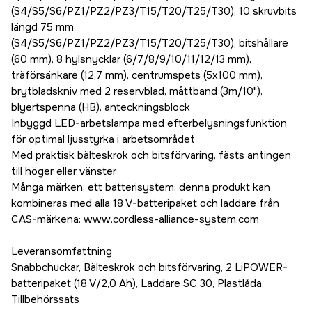
(S4/S5/S6/PZ1/PZ2/PZ3/T15/T20/T25/T30), 10 skruvbits
längd 75 mm
(S4/S5/S6/PZ1/PZ2/PZ3/T15/T20/T25/T30), bitshållare
(60 mm), 8 hylsnycklar (6/7/8/9/10/11/12/13 mm),
träförsänkare (12,7 mm), centrumspets (5x100 mm),
brytbladskniv med 2 reservblad, måttband (3m/10"),
blyertspenna (HB), anteckningsblock
Inbyggd LED-arbetslampa med efterbelysningsfunktion
för optimal ljusstyrka i arbetsområdet
Med praktisk bälteskrok och bitsförvaring, fästs antingen
till höger eller vänster
Många märken, ett batterisystem: denna produkt kan
kombineras med alla 18 V-batteripaket och laddare från
CAS-märkena: www.cordless-alliance-system.com
Leveransomfattning
Snabbchuckar, Bälteskrok och bitsförvaring, 2 LiPOWER-
batteripaket (18 V/2,0 Ah), Laddare SC 30, Plastlåda,
Tillbehörssats