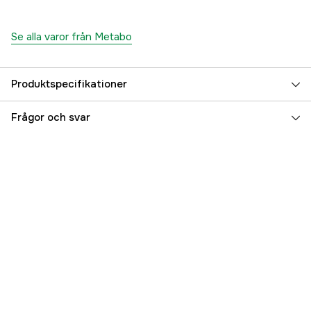
Se alla varor från Metabo
Produktspecifikationer
Drifttyp
Batteridriven
Frågor och svar
Batterispänning
18 V
Drivkälla
Batteri
Battery type
LiPOWER
Driftspänning
18 V
Referensnummer
4000113639
Tillverkarens artikelnummer
602321710