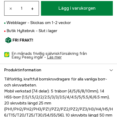
×
+
Lägg i varukorgen
Webblager -
Skickas om 1-2 veckor
Butik Hyltebruk -
Slut i lager
FRI FRAKT!
En månads frivillig självriskförsäkring från
Easy Peasy ingår -
läs mer
Produktinformation
Tillförlitlig, kraftfull borrskruvdragare för alla vanliga borr-
och skruvarbeten.
Mobil verkstad (74 delar): 5 träborr (4/5/6/8/10mm), 14
HSS-borr (1,5/1,5/2/2/2,5/3/3/3,5/4/4,5/5/5,5/6/6,5 mm),
20 skruvbits längd 25 mm
(PH1/PH2/PH2/PH3/PZ1/PZ2/PZ2/PZ2/PZ3/H3/H4/H5/H
6/T15/T20/T25/T30/S4/S5/S6), 10 skruvbits längd 50 mm