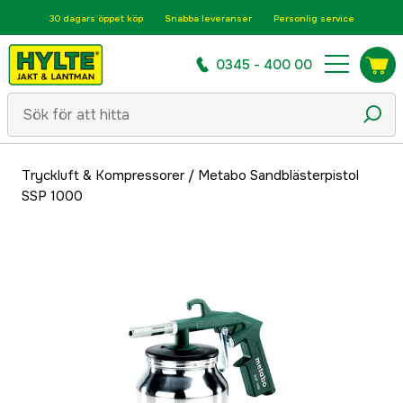
30 dagars öppet köp
Snabba leveranser
Personlig service
0345 - 400 00
Tryckluft & Kompressorer
/
Metabo Sandblästerpistol
SSP 1000