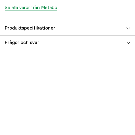
Se alla varor från Metabo
Produktspecifikationer
Referensnummer
4000113607
Frågor och svar
Tillverkarens artikelnummer
601569000
EAN
4007430246004