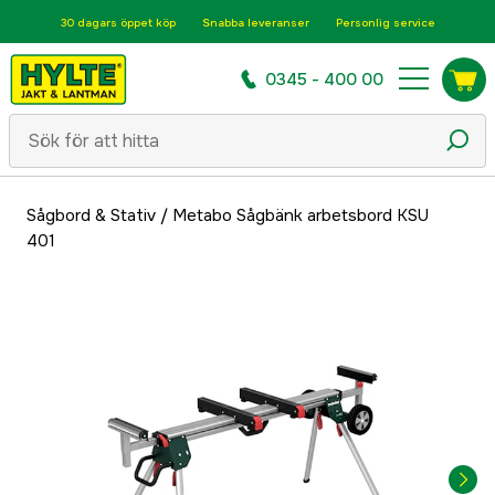
30 dagars öppet köp
Snabba leveranser
Personlig service
0345 - 400 00
Sågbord & Stativ
/
Metabo Sågbänk arbetsbord KSU
401