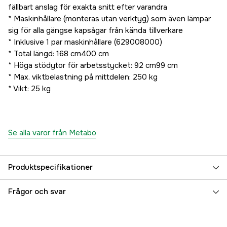
fällbart anslag för exakta snitt efter varandra
* Maskinhållare (monteras utan verktyg) som även lämpar
sig för alla gängse kapsågar från kända tillverkare
* Inklusive 1 par maskinhållare (629008000)
* Total längd: 168 cm400 cm
* Höga stödytor för arbetsstycket: 92 cm99 cm
* Max. viktbelastning på mittdelen: 250 kg
* Vikt: 25 kg
Se alla varor från Metabo
Produktspecifikationer
Referensnummer
4000028458
Frågor och svar
Tillverkarens artikelnummer
629006000