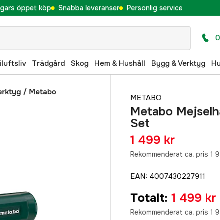
gars öppet köp
Snabba leveranser
Personlig service
0
iluftsliv
Trädgård
Skog
Hem & Hushåll
Bygg & Verktyg
H
erktyg
/
Metabo
METABO
Metabo Mejselh
Set
1 499 kr
Rekommenderat ca. pris 1 9
EAN
:
4007430227911
Totalt
:
1 499 kr
Rekommenderat ca. pris 1 9