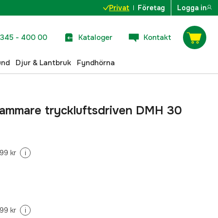
Privat
Företag
Logga in
345 - 400 00
Kataloger
Kontakt
und
Djur & Lantbruk
Fyndhörna
ammare tryckluftsdriven DMH 30
99 kr
i
99 kr
i