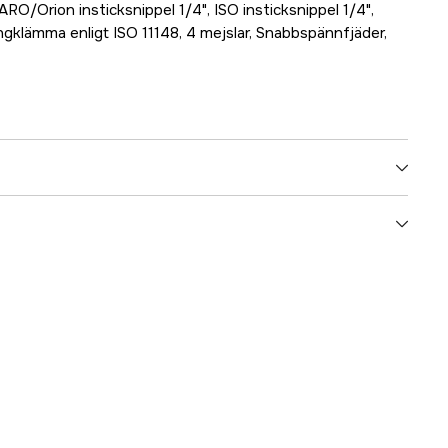
ARO/Orion insticksnippel 1/4", ISO insticksnippel 1/4",
gklämma enligt ISO 11148, 4 mejslar, Snabbspännfjäder,
4000113617
ummer
604115500
4007430227911