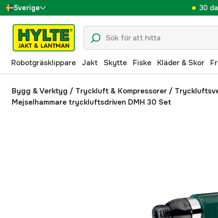
30 da
Sverige
Danmark
Suomi
Robotgräsklippare
Jakt
Skytte
Fiske
Kläder & Skor
Fr
Norge
Deutschland
Bygg & Verktyg
/
Tryckluft & Kompressorer
/
Tryckluftsv
Mejselhammare tryckluftsdriven DMH 30 Set