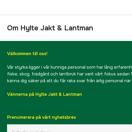
Om Hylte Jakt & Lantman
Välkommen till oss!
Vår styrka ligger i vår kunniga personal som har lång erfarenhet
fiske, skog, trädgård och lantbruk har varit vårt fokus sedan 1
känna dig säker på att du får raka svar från ärlig personal nä
Vännerna på Hylte Jakt & Lantman
Prenumerera på vårt nyhetsbrev