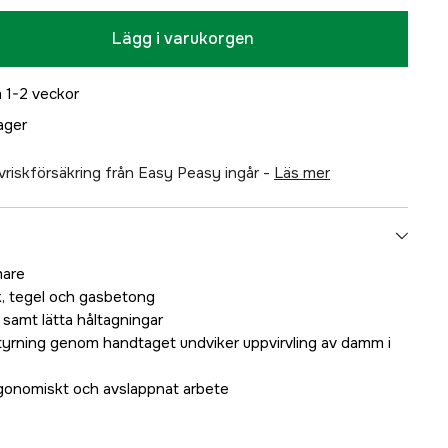
Lägg i varukorgen
 1-2 veckor
lager
älvriskförsäkring från Easy Peasy ingår -
läs mer
mare
k, tegel och gasbetong
l samt lätta håltagningar
tyrning genom handtaget undviker uppvirvling av damm i
gonomiskt och avslappnat arbete