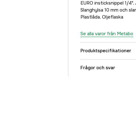
EURO insticksnippel 1/4", 
Slanghylsa 10 mm och slan
Plastlåda, Oljeflaska
Se alla varor från Metabo
Produktspecifikationer
Referensnummer
Frågor och svar
Tillverkarens artikeln
EAN