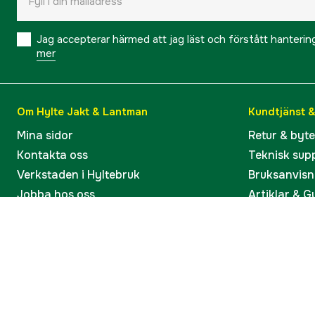
Jag accepterar härmed att jag läst och förstått hanteri
mer
Om Hylte Jakt & Lantman
Kundtjänst 
Mina sidor
Retur & byt
Kontakta oss
Teknisk sup
Verkstaden i Hyltebruk
Bruksanvisn
Jobba hos oss
Artiklar & G
Omdömen och betyg
Varumärken
Våra kataloger
Köp present
Ångra köp