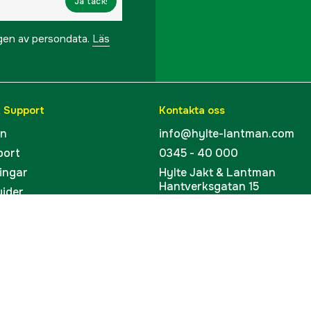
Ja tack!
ngen av persondata.
Läs
& Support
Kontakta oss
en
info@hylte-lantman.com
port
0345 - 40 000
ingar
Hylte Jakt & Lantman
Hantverksgatan 15
uider
314 34 Hyltebruk
kort