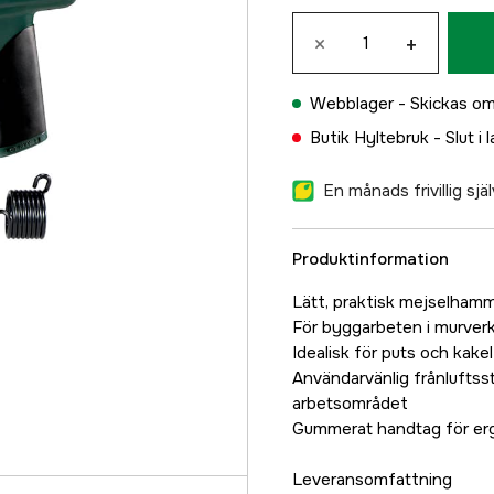
×
+
Webblager -
Skickas om
Butik Hyltebruk -
Slut i 
En månads frivillig sj
Produktinformation
Lätt, praktisk mejselham
För byggarbeten i murver
Idealisk för puts och kake
Användarvänlig frånluftss
arbetsområdet
Gummerat handtag för er
Leveransomfattning