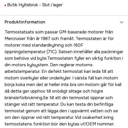
Butik Hyltebruk -
Slut i lager
Produktinformation
Termostatsats som passar GM-baserade motorer från
Mercruiser från år 1987 och framåt. Termostaten är för
motorer med standardkylning och 160F
öppningstemperatur (71C). Satsen innehåller alla packningar
som behövs vid byte.Termostaten fyller en viktig funktion i
din motors kylsystem. Den reglerar motorns
arbetstemperatur. En defekt termostat kan leda till att
motorn överkyler eller underkyler. I värsta fall kan motorn
börja koka men det är heller inte bra om motorn går för kall
då detta ger upphov till onödigt slitage och högre
bränsleförbrukning.Se till att din termostat öppnar och
stänger vid rätt temperatur. Du kan testa din befintliga
termostat genom att lägga den i uppvärmt vatten och se
om den öppnar vid rätt temperatur. Vid osäkerhet kring
termostatens funktion bör den bytas ut!OEM nummer: