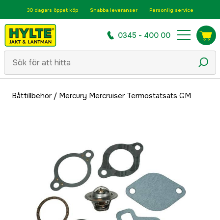
30 dagars öppet köp
Snabba leveranser
Personlig service
0345 - 400 00
Båttillbehör
/
Mercury Mercruiser Termostatsats GM