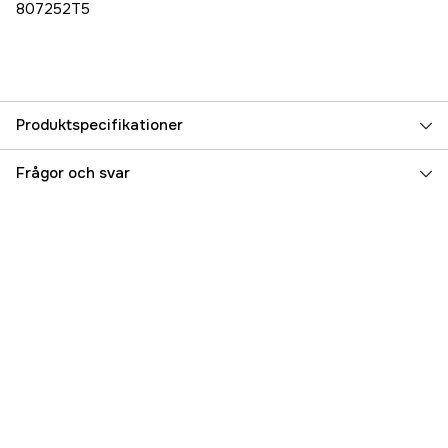
807252T5
Produktspecifikationer
Referensnummer
5000070697
Frågor och svar
Tillverkarens artikelnummer
807252T5
EAN
745061028951