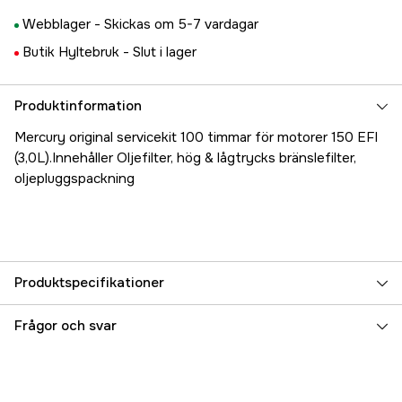
Webblager -
Skickas om 5-7 vardagar
Butik Hyltebruk -
Slut i lager
Produktinformation
Mercury original servicekit 100 timmar för motorer 150 EFI
(3,0L).Innehåller Oljefilter, hög & lågtrycks bränslefilter,
oljepluggspackning
Produktspecifikationer
Referensnummer
5000023436
Frågor och svar
Tillverkarens artikelnummer
8M0094232
EAN
745061938991