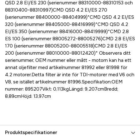
QSD 2.8 EI/ES 230 (serienummer 88310000-88310153 och
88310400-88310997)CMD QSD 4.2 EI/ES 270
(serienummer 88400000-88404999)*CMD QSD 4.2 EI/ES
320 (serienummer 88405000-88416999)*CMD QSD 4.2
EI/ES 350 (serienummer 88416000-88419999)*CMD 2.8
ES 100 (serienummer 88005272-88005276)CMD 2.8 EI/ES
170 (serienummer 88005200-88005518)CMD 2.8 EI/ES
200 (serienummer 88010000-88012420)* Observera ditt
serienummer, OEM nummer eller mått - motorn kan ha ett
annat oljefilter med artikelnummer 81992 eller 81998 för
4.2 motorer.Detta filter är inte för TDI-motorer med V6 och
V8, se istället artikelnummer 81996.Specifikation:OEM
nummer: 895207Vikt: 0,113kgLängd: 9,207cmBredd;
8,89cmHöjd: 13,97cm
Produktspecifikationer