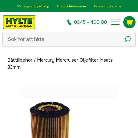
30 dagars öppet köp
Snabba leveranser
Personlig service
0345 - 400 00
Båttillbehör
/
Mercury Mercruiser Oljefilter Insats
83mm