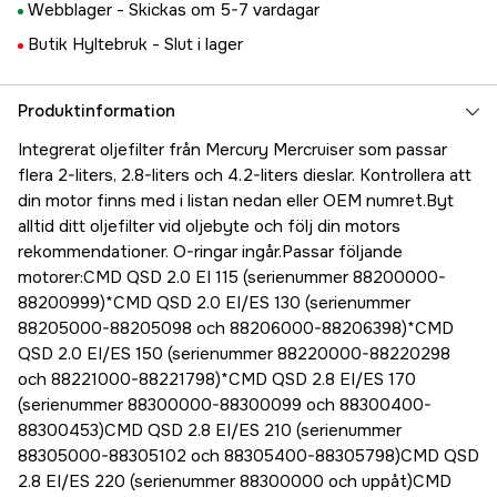
Webblager -
Skickas om 5-7 vardagar
Butik Hyltebruk -
Slut i lager
Produktinformation
Integrerat oljefilter från Mercury Mercruiser som passar
flera 2-liters, 2.8-liters och 4.2-liters dieslar. Kontrollera att
din motor finns med i listan nedan eller OEM numret.Byt
alltid ditt oljefilter vid oljebyte och följ din motors
rekommendationer. O-ringar ingår.Passar följande
motorer:CMD QSD 2.0 EI 115 (serienummer 88200000-
88200999)*CMD QSD 2.0 EI/ES 130 (serienummer
88205000-88205098 och 88206000-88206398)*CMD
QSD 2.0 EI/ES 150 (serienummer 88220000-88220298
och 88221000-88221798)*CMD QSD 2.8 EI/ES 170
(serienummer 88300000-88300099 och 88300400-
88300453)CMD QSD 2.8 EI/ES 210 (serienummer
88305000-88305102 och 88305400-88305798)CMD QSD
2.8 EI/ES 220 (serienummer 88300000 och uppåt)CMD