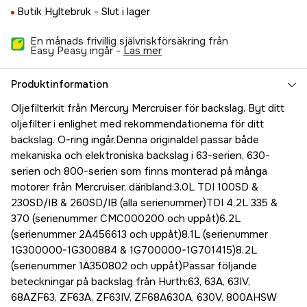
Butik Hyltebruk -
Slut i lager
En månads frivillig självriskförsäkring från
Easy Peasy ingår -
läs mer
Produktinformation
Oljefilterkit från Mercury Mercruiser för backslag. Byt ditt
oljefilter i enlighet med rekommendationerna för ditt
backslag. O-ring ingår.Denna originaldel passar både
mekaniska och elektroniska backslag i 63-serien, 630-
serien och 800-serien som finns monterad på många
motorer från Mercruiser, däribland:3.0L TDI 100SD &
230SD/IB & 260SD/IB (alla serienummer)TDI 4.2L 335 &
370 (serienummer CMC000200 och uppåt)6.2L
(serienummer 2A456613 och uppåt)8.1L (serienummer
1G300000-1G300884 & 1G700000-1G701415)8.2L
(serienummer 1A350802 och uppåt)Passar följande
beteckningar på backslag från Hurth:63, 63A, 63IV,
68AZF63, ZF63A, ZF63IV, ZF68A630A, 630V, 800AHSW