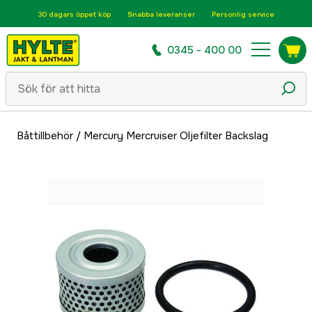
30 dagars öppet köp
Snabba leveranser
Personlig service
0345 - 400 00
Båttillbehör
/
Mercury Mercruiser Oljefilter Backslag