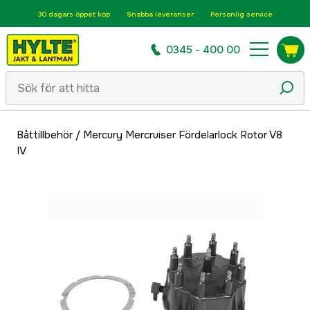
30 dagars öppet köp
Snabba leveranser
Personlig service
0345 - 400 00
Båttillbehör
/
Mercury Mercruiser Fördelarlock Rotor V8
IV