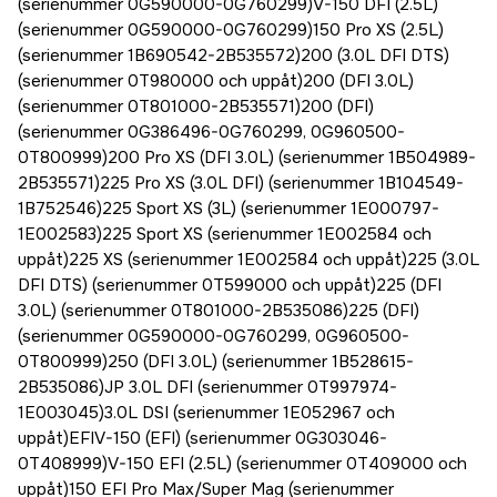
(serienummer 0G590000-0G760299)V-150 DFI (2.5L)
(serienummer 0G590000-0G760299)150 Pro XS (2.5L)
(serienummer 1B690542-2B535572)200 (3.0L DFI DTS)
(serienummer 0T980000 och uppåt)200 (DFI 3.0L)
(serienummer 0T801000-2B535571)200 (DFI)
(serienummer 0G386496-0G760299, 0G960500-
0T800999)200 Pro XS (DFI 3.0L) (serienummer 1B504989-
2B535571)225 Pro XS (3.0L DFI) (serienummer 1B104549-
1B752546)225 Sport XS (3L) (serienummer 1E000797-
1E002583)225 Sport XS (serienummer 1E002584 och
uppåt)225 XS (serienummer 1E002584 och uppåt)225 (3.0L
DFI DTS) (serienummer 0T599000 och uppåt)225 (DFI
3.0L) (serienummer 0T801000-2B535086)225 (DFI)
(serienummer 0G590000-0G760299, 0G960500-
0T800999)250 (DFI 3.0L) (serienummer 1B528615-
2B535086)JP 3.0L DFI (serienummer 0T997974-
1E003045)3.0L DSI (serienummer 1E052967 och
uppåt)EFIV-150 (EFI) (serienummer 0G303046-
0T408999)V-150 EFI (2.5L) (serienummer 0T409000 och
uppåt)150 EFI Pro Max/Super Mag (serienummer