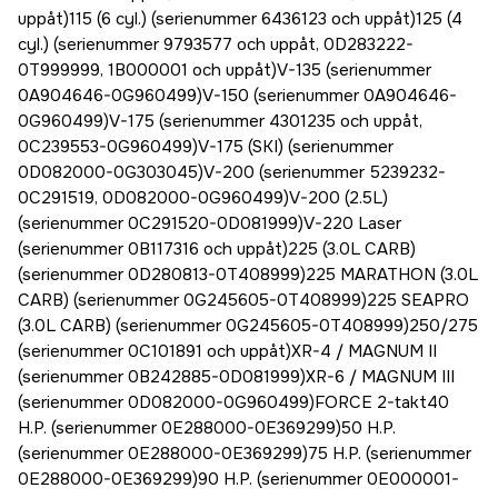
uppåt)115 (6 cyl.) (serienummer 6436123 och uppåt)125 (4
cyl.) (serienummer 9793577 och uppåt, 0D283222-
0T999999, 1B000001 och uppåt)V-135 (serienummer
0A904646-0G960499)V-150 (serienummer 0A904646-
0G960499)V-175 (serienummer 4301235 och uppåt,
0C239553-0G960499)V-175 (SKI) (serienummer
0D082000-0G303045)V-200 (serienummer 5239232-
0C291519, 0D082000-0G960499)V-200 (2.5L)
(serienummer 0C291520-0D081999)V-220 Laser
(serienummer 0B117316 och uppåt)225 (3.0L CARB)
(serienummer 0D280813-0T408999)225 MARATHON (3.0L
CARB) (serienummer 0G245605-0T408999)225 SEAPRO
(3.0L CARB) (serienummer 0G245605-0T408999)250/275
(serienummer 0C101891 och uppåt)XR-4 / MAGNUM II
(serienummer 0B242885-0D081999)XR-6 / MAGNUM III
(serienummer 0D082000-0G960499)FORCE 2-takt40
H.P. (serienummer 0E288000-0E369299)50 H.P.
(serienummer 0E288000-0E369299)75 H.P. (serienummer
0E288000-0E369299)90 H.P. (serienummer 0E000001-