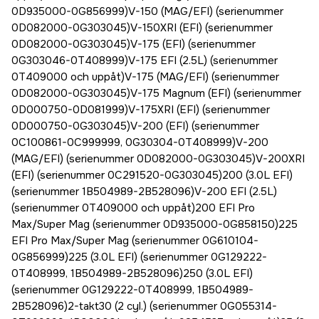
0D935000-0G856999)V-150 (MAG/EFI) (serienummer
0D082000-0G303045)V-150XRI (EFI) (serienummer
0D082000-0G303045)V-175 (EFI) (serienummer
0G303046-0T408999)V-175 EFI (2.5L) (serienummer
0T409000 och uppåt)V-175 (MAG/EFI) (serienummer
0D082000-0G303045)V-175 Magnum (EFI) (serienummer
0D000750-0D081999)V-175XRI (EFI) (serienummer
0D000750-0G303045)V-200 (EFI) (serienummer
0C100861-0C999999, 0G30304-0T408999)V-200
(MAG/EFI) (serienummer 0D082000-0G303045)V-200XRI
(EFI) (serienummer 0C291520-0G303045)200 (3.0L EFI)
(serienummer 1B504989-2B528096)V-200 EFI (2.5L)
(serienummer 0T409000 och uppåt)200 EFI Pro
Max/Super Mag (serienummer 0D935000-0G858150)225
EFI Pro Max/Super Mag (serienummer 0G610104-
0G856999)225 (3.0L EFI) (serienummer 0G129222-
0T408999, 1B504989-2B528096)250 (3.0L EFI)
(serienummer 0G129222-0T408999, 1B504989-
2B528096)2-takt30 (2 cyl.) (serienummer 0G055314-