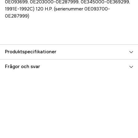
0E093699, 0E203000-0E287999, 0E345000-0E369299,
1991E-1992C) 120 H.P. (serienummer 0E093700-
0E287999)
Produktspecifikationer
Referensnummer
5000070635
Frågor och svar
Tillverkarens artikelnummer
857005A1
EAN
745061440685