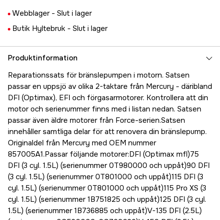
Webblager -
Slut i lager
Butik Hyltebruk -
Slut i lager
Produktinformation
Reparationssats för bränslepumpen i motorn. Satsen
passar en uppsjö av olika 2-taktare från Mercury - däribland
DFI (Optimax), EFI och förgasarmotorer. Kontrollera att din
motor och serienummer finns med i listan nedan. Satsen
passar även äldre motorer från Force-serien.Satsen
innehåller samtliga delar för att renovera din bränslepump.
Originaldel från Mercury med OEM nummer
857005A1.Passar följande motorer:DFI (Optimax mfl)75
DFI (3 cyl. 1.5L) (serienummer 0T980000 och uppåt)90 DFI
(3 cyl. 1.5L) (serienummer 0T801000 och uppåt)115 DFI (3
cyl. 1.5L) (serienummer 0T801000 och uppåt)115 Pro XS (3
cyl. 1.5L) (serienummer 1B751825 och uppåt)125 DFI (3 cyl.
1.5L) (serienummer 1B736885 och uppåt)V-135 DFI (2.5L)