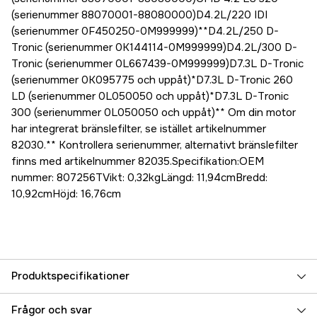
(serienummer 88070001-88080000)D4.2L/220 IDI
(serienummer 0F450250-0M999999)**D4.2L/250 D-
Tronic (serienummer 0K144114-0M999999)D4.2L/300 D-
Tronic (serienummer 0L667439-0M999999)D7.3L D-Tronic
(serienummer 0K095775 och uppåt)*D7.3L D-Tronic 260
LD (serienummer 0L050050 och uppåt)*D7.3L D-Tronic
300 (serienummer 0L050050 och uppåt)** Om din motor
har integrerat bränslefilter, se istället artikelnummer
82030.** Kontrollera serienummer, alternativt bränslefilter
finns med artikelnummer 82035.Specifikation:OEM
nummer: 807256TVikt: 0,32kgLängd: 11,94cmBredd:
10,92cmHöjd: 16,76cm
Produktspecifikationer
Referensnummer
5000070631
Frågor och svar