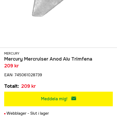
MERCURY
Mercury Mercruiser Anod Alu Trimfena
209 kr
EAN
:
745061028739
Totalt
:
209 kr
Meddela mig!
Webblager -
Slut i lager