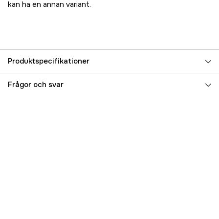
kan ha en annan variant.
Produktspecifikationer
Referensnummer
5000070666
Frågor och svar
Tillverkarens artikelnummer
31640T4
EAN
745061028739