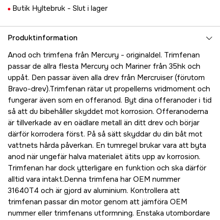
Butik Hyltebruk -
Slut i lager
Produktinformation
Anod och trimfena från Mercury - originaldel. Trimfenan
passar de allra flesta Mercury och Mariner från 35hk och
uppåt. Den passar även alla drev från Mercruiser (förutom
Bravo-drev).Trimfenan rätar ut propellerns vridmoment och
fungerar även som en offeranod. Byt dina offeranoder i tid
så att du bibehåller skyddet mot korrosion. Offeranoderna
är tillverkade av en oädlare metall än ditt drev och börjar
därför korrodera först. På så sätt skyddar du din båt mot
vattnets hårda påverkan. En tumregel brukar vara att byta
anod när ungefär halva materialet ätits upp av korrosion.
Trimfenan har dock ytterligare en funktion och ska därför
alltid vara intakt.Denna trimfena har OEM nummer
31640T4 och är gjord av aluminium. Kontrollera att
trimfenan passar din motor genom att jämföra OEM
nummer eller trimfenans utformning. Enstaka utombordare