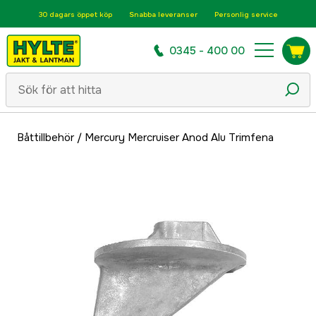
30 dagars öppet köp
Snabba leveranser
Personlig service
0345 - 400 00
Båttillbehör
/
Mercury Mercruiser Anod Alu Trimfena