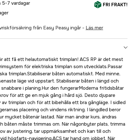
 5-7 vardagar
FRI FRAKT!
lager
älvriskförsäkring från Easy Peasy ingår -
läs mer
r att få ett helautomatiskt trimplan! ACS RP är det mest
imsystem för elektriska trimplan som utvecklats.Passar
liska trimplan.Stabiliserar båten automatiskt. Med minne,
l senaste läge vid uppstart. Stabiliserar båten i längd och
n snabbare i planing.Hur den fungerarModerna fritidsbåtar
skrov för att ge en mjuk gång i hård sjö. Desto djupare
v trimplan och för att bibehålla ett bra gångläge. I sidled
gerarnas placering och vindens riktning. I längdled beror
ur mycket båtenär lastad. När man ändrar kurs, ändras
ch båten måste trimmas om. När någonbyter plats, trimma
ov av justering, tar uppmärksamhet och kan till och
vid högfarts-navigering.ACS tar hand om jobbet. När