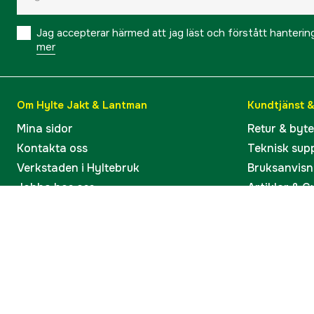
Jag accepterar härmed att jag läst och förstått hanteri
mer
Om Hylte Jakt & Lantman
Kundtjänst 
Mina sidor
Retur & byt
Kontakta oss
Teknisk sup
Verkstaden i Hyltebruk
Bruksanvisn
Jobba hos oss
Artiklar & G
Omdömen och betyg
Varumärken
Våra kataloger
Köp present
Ångra köp