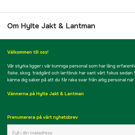
Om Hylte Jakt & Lantman
Välkommen till oss!
Vår styrka ligger i vår kunniga personal som har lång erfarenhet
fiske, skog, trädgård och lantbruk har varit vårt fokus sedan 1
känna dig säker på att du får raka svar från ärlig personal nä
Vännerna på Hylte Jakt & Lantman
Prenumerera på vårt nyhetsbrev