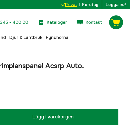
Privat
Företag
Logga in
345 - 400 00
Kataloger
Kontakt
und
Djur & Lantbruk
Fyndhörna
implanspanel Acsrp Auto.
Lägg i varukorgen