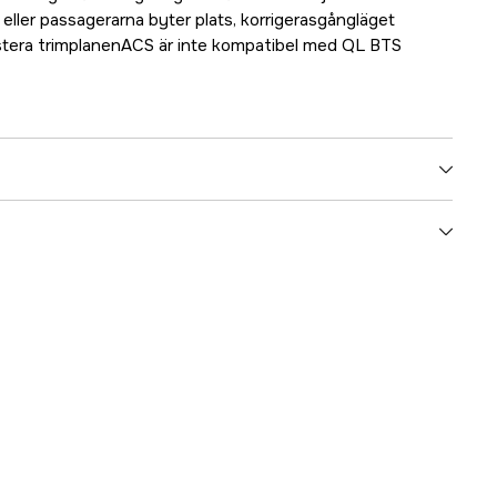
 eller passagerarna byter plats, korrigerasgångläget
stera trimplanenACS är inte kompatibel med QL BTS
5000024991
ummer
17.94495
096962005771