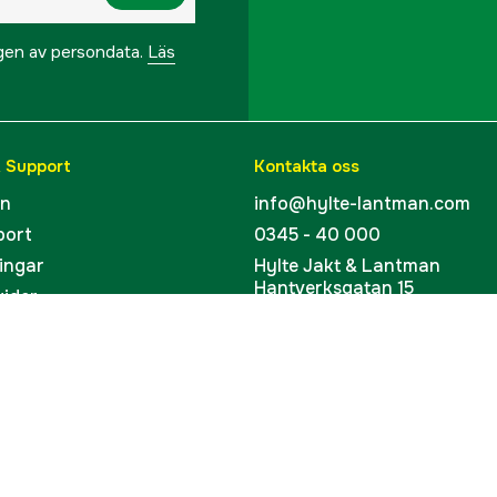
ngen av persondata.
Läs
& Support
Kontakta oss
en
info@hylte-lantman.com
port
0345 - 40 000
ingar
Hylte Jakt & Lantman
Hantverksgatan 15
uider
314 34 Hyltebruk
kort