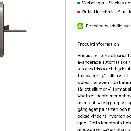
Webblager -
Skickas om
Butik Hyltebruk -
Slut i 
En månads frivillig sj
Produktinformation
Endast en kontrollpanel fö
avancerade automatiska tr
alla elektriska och hydrau
trimplanen går tillbaks til
sidled. Tar även upp båte
får ett allt mer V-format 
Vbotten, desto mer behov a
är en båt känslig förpassa
gångläget på farten och h
också vindens inverkan o
igen. Detta konstanta beh
medvara en säkerhetsrisk 