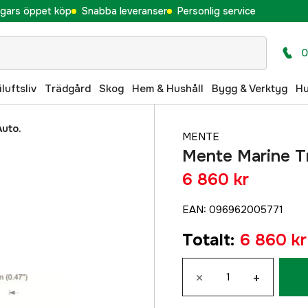
gars öppet köp
Snabba leveranser
Personlig service
0
iluftsliv
Trädgård
Skog
Hem & Hushåll
Bygg & Verktyg
H
Auto.
MENTE
Mente Marine Tr
6 860 kr
EAN
:
096962005771
Totalt
:
6 860 kr
×
+