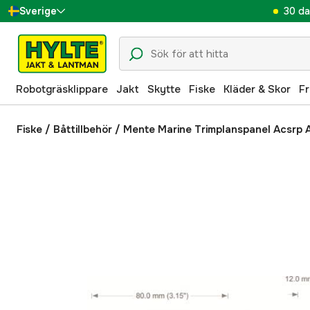
30 da
Sverige
Danmark
Suomi
Robotgräsklippare
Jakt
Skytte
Fiske
Kläder & Skor
Fr
Norge
Deutschland
Fiske
/
Båttillbehör
/
Mente Marine Trimplanspanel Acsrp 