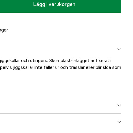
Lägg i varukorgen
lager
iggskallar och stingers. Skumplast-inlägget är fixerat i
lvis jiggskallar inte faller ur och trasslar eller blir slöa som
5000008595