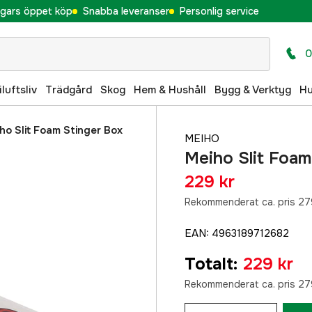
gars öppet köp
Snabba leveranser
Personlig service
0
iluftsliv
Trädgård
Skog
Hem & Hushåll
Bygg & Verktyg
H
ho Slit Foam Stinger Box
MEIHO
Meiho Slit Foam
229 kr
Rekommenderat ca. pris 27
EAN
:
4963189712682
Totalt
:
229 kr
Rekommenderat ca. pris 27