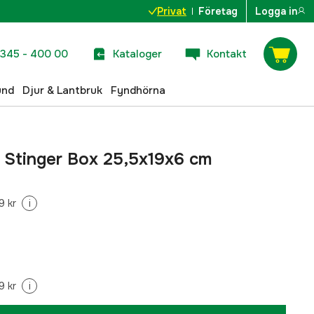
Privat
Företag
Logga in
345 - 400 00
Kataloger
Kontakt
und
Djur & Lantbruk
Fyndhörna
 Stinger Box 25,5x19x6 cm
9 kr
i
9 kr
i