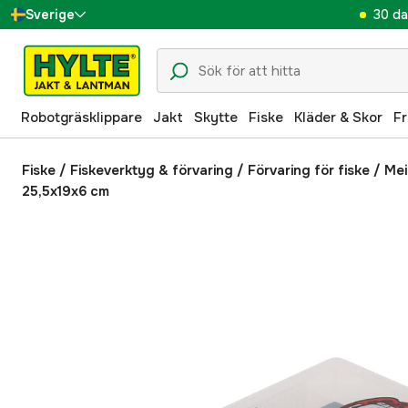
30 da
Sverige
Danmark
Suomi
Robotgräsklippare
Jakt
Skytte
Fiske
Kläder & Skor
Fr
Norge
Deutschland
Fiske
/
Fiskeverktyg & förvaring
/
Förvaring för fiske
/
Mei
25,5x19x6 cm