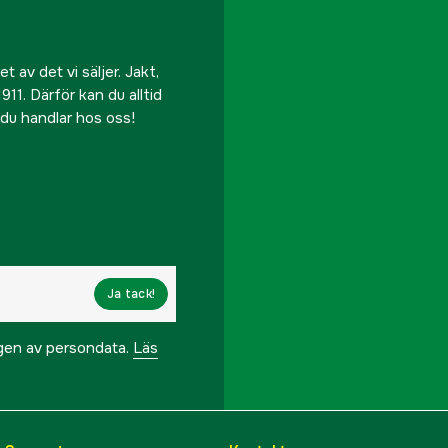
 av det vi säljer. Jakt,
911. Därför kan du alltid
r du handlar hos oss!
Ja tack!
ngen av persondata.
Läs