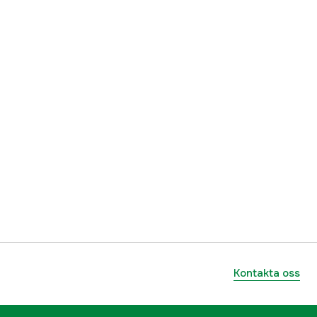
ummer
61-SC-3020NDDM
4963189712682
Kontakta oss