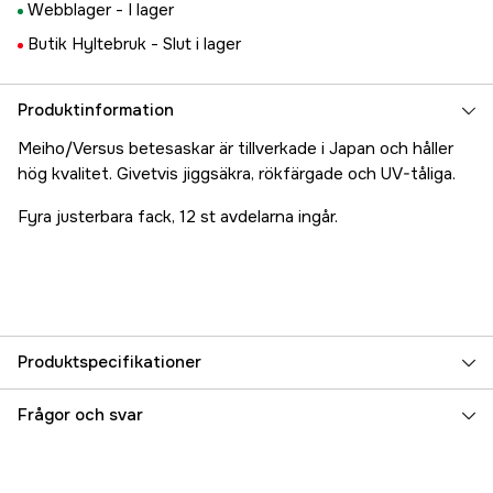
Webblager -
I lager
Butik Hyltebruk -
Slut i lager
Produktinformation
Meiho/Versus betesaskar är tillverkade i Japan och håller
hög kvalitet. Givetvis jiggsäkra, rökfärgade och UV-tåliga.
Fyra justerbara fack, 12 st avdelarna ingår.
Produktspecifikationer
Referensnummer
5000012220
Frågor och svar
Tillverkarens artikelnummer
61-VS-3030