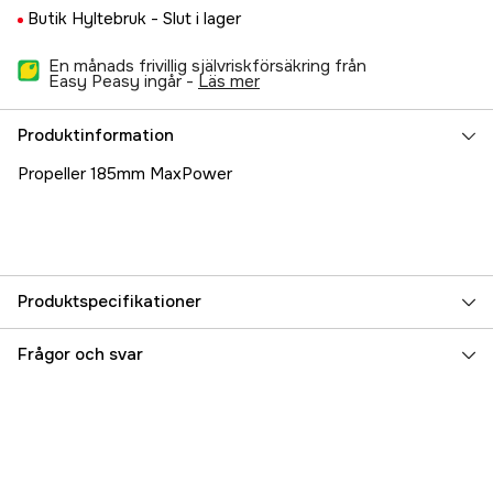
Butik Hyltebruk -
Slut i lager
En månads frivillig självriskförsäkring från
Easy Peasy ingår -
läs mer
Produktinformation
Propeller 185mm MaxPower
Produktspecifikationer
Referensnummer
5000021288
Frågor och svar
Tillverkarens artikelnummer
17.38473
EAN
7393401384736