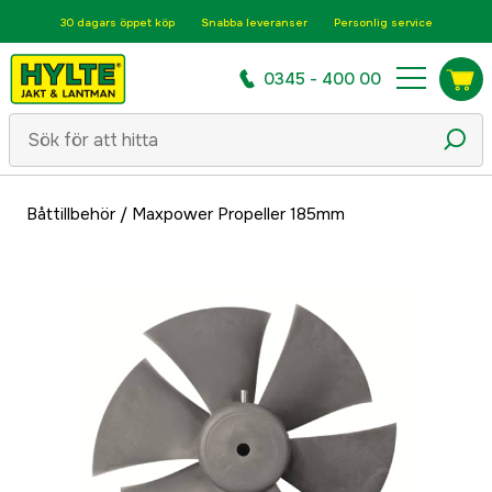
30 dagars öppet köp
Snabba leveranser
Personlig service
0345 - 400 00
Båttillbehör
/
Maxpower Propeller 185mm