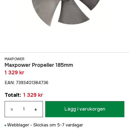
MAXPOWER
Maxpower Propeller 185mm
1 329 kr
EAN
:
7393401384736
Totalt
:
1 329 kr
×
+
Lägg i varukorgen
Webblager -
Skickas om 5-7 vardagar