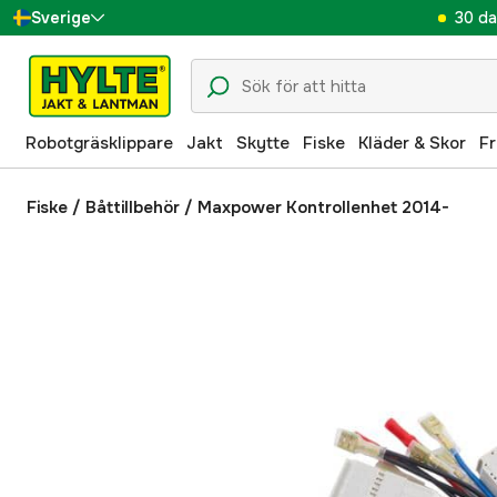
30 da
Sverige
Danmark
Suomi
Robotgräsklippare
Jakt
Skytte
Fiske
Kläder & Skor
Fr
Norge
Deutschland
Fiske
/
Båttillbehör
/
Maxpower Kontrollenhet 2014-