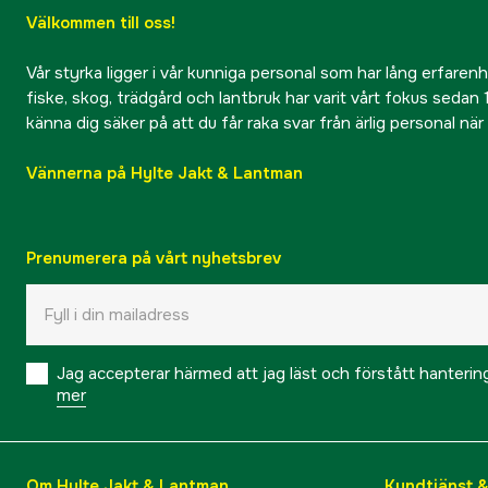
Välkommen till oss!
Vår styrka ligger i vår kunniga personal som har lång erfarenhet
fiske, skog, trädgård och lantbruk har varit vårt fokus sedan 1
känna dig säker på att du får raka svar från ärlig personal nä
Vännerna på Hylte Jakt & Lantman
Prenumerera på vårt nyhetsbrev
Jag accepterar härmed att jag läst och förstått hanteri
mer
Om Hylte Jakt & Lantman
Kundtjänst 