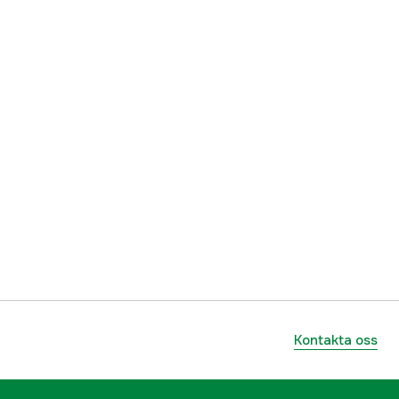
5204983153103
Kontakta oss