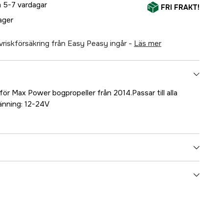
 5-7 vardagar
FRI FRAKT!
lager
älvriskförsäkring från Easy Peasy ingår -
läs mer
för Max Power bogpropeller från 2014.Passar till alla
nning: 12-24V
5000021285
ummer
17.38496