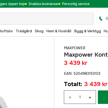
gars öppet köp
Snabba leveranser
Personlig service
0
iluftsliv
Trädgård
Skog
Hem & Hushåll
Bygg & Verktyg
H
MAXPOWER
Maxpower Kontr
3 439 kr
EAN
:
5204983153103
Totalt
:
3 439 kr
×
+