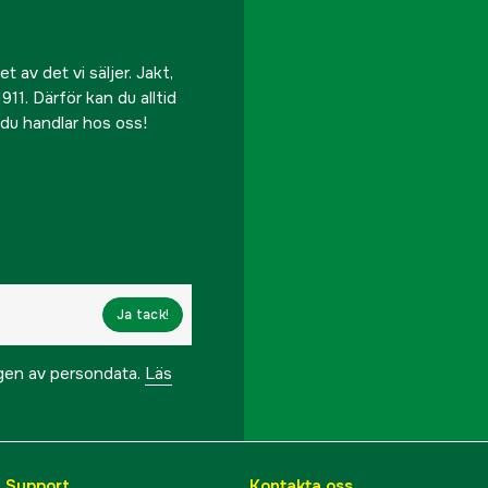
 av det vi säljer. Jakt,
911. Därför kan du alltid
r du handlar hos oss!
Ja tack!
ngen av persondata.
Läs
& Support
Kontakta oss