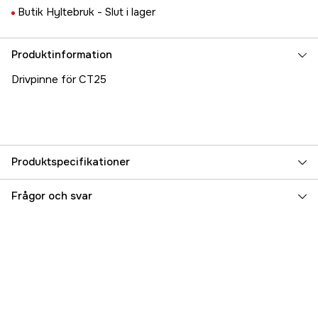
Butik Hyltebruk -
Slut i lager
Produktinformation
Drivpinne för CT25
Produktspecifikationer
Referensnummer
5000031274
Frågor och svar
Tillverkarens artikelnummer
17.38519
EAN
5204986360805