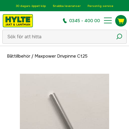
30 dagars öppet köp
Snabba leveranser
Personlig service
0345 - 400 00
Båttillbehör
/
Maxpower Drivpinne Ct25