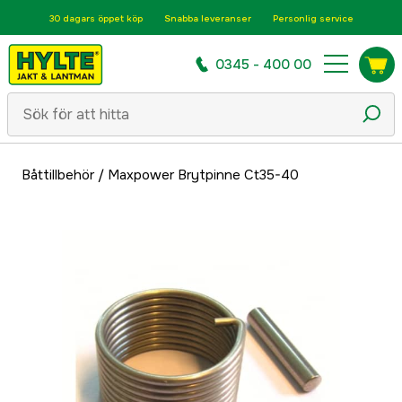
30 dagars öppet köp
Snabba leveranser
Personlig service
0345 - 400 00
Båttillbehör
/
Maxpower Brytpinne Ct35-40