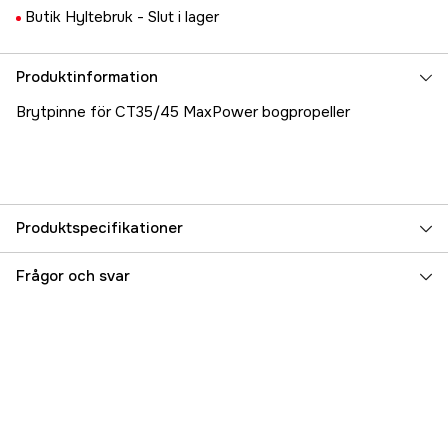
Butik Hyltebruk -
Slut i lager
Produktinformation
Brytpinne för CT35/45 MaxPower bogpropeller
Produktspecifikationer
Referensnummer
5000021279
Frågor och svar
Tillverkarens artikelnummer
17.38520
EAN
7393401385207