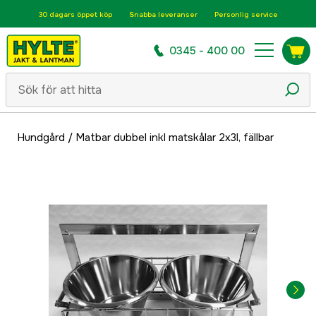
30 dagars öppet köp
Snabba leveranser
Personlig service
0345 - 400 00
Hundgård
/
Matbar dubbel inkl matskålar 2x3l, fällbar