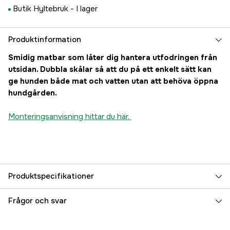
Butik Hyltebruk -
I lager
Produktinformation
Smidig matbar som låter dig hantera utfodringen från
utsidan. Dubbla skålar så att du på ett enkelt sätt kan
ge hunden både mat och vatten utan att behöva öppna
hundgården.
Monteringsanvisning hittar du här.
Produktspecifikationer
Djurtyp
Hund
Frågor och svar
Referensnummer
3000023550