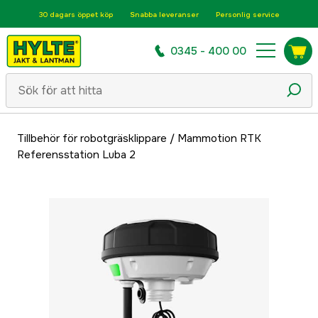
30 dagars öppet köp
Snabba leveranser
Personlig service
0345 - 400 00
Tillbehör för robotgräsklippare
/
Mammotion RTK
Referensstation Luba 2