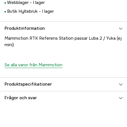
Webblager -
I lager
Butik Hyltebruk -
I lager
Produktinformation
Mammotion RTK Referens Station passar Luba 2 / Yuka (ej
mini)
Se alla varor från Mammotion
Produktspecifikationer
Referensnummer
1000871659
Frågor och svar
Tillverkarens artikelnummer
70196
EAN
6976152580285