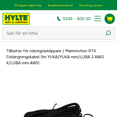
30 dagars öppet köp
Snabba leveranser
Personlig service
0345 - 400 00
Tillbehör för robotgräsklippare
/
Mammotion RTK
Förlängningskabel 5m YUKA/YUKA mini/LUBA 2 AWD
X/LUBA mini AWD