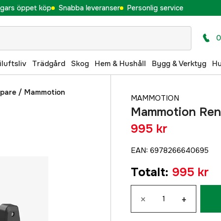
gars öppet köp
Snabba leveranser
Personlig service
0
iluftsliv
Trädgård
Skog
Hem & Hushåll
Bygg & Verktyg
H
ppare
/
Mammotion
MAMMOTION
Mammotion Reng
995 kr
EAN
:
6978266640695
Totalt
:
995 kr
×
+