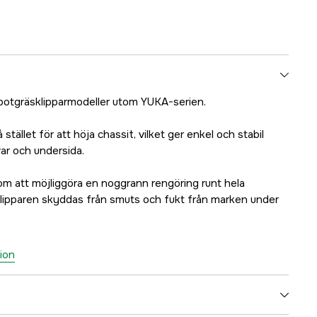
botgräsklipparmodeller utom YUKA-serien.
 stället för att höja chassit, vilket ger enkel och stabil
var och undersida.
om att möjliggöra en noggrann rengöring runt hela
lipparen skyddas från smuts och fukt från marken under
ion