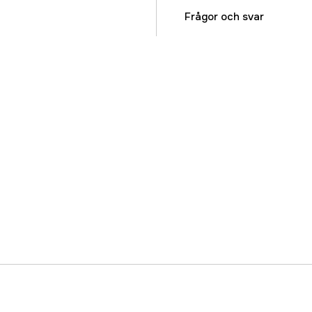
Referensnummer
Frågor och svar
Tillverkarens artikeln
EAN