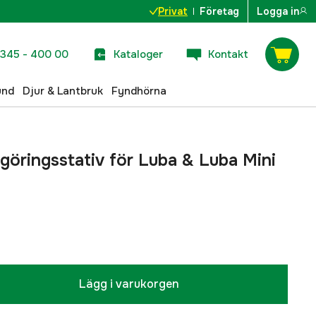
Privat
Företag
Logga in
345 - 400 00
Kataloger
Kontakt
und
Djur & Lantbruk
Fyndhörna
öringsstativ för Luba & Luba Mini
Lägg i varukorgen