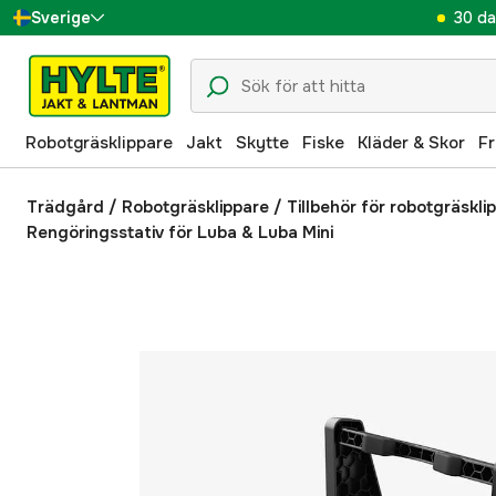
30 da
Sverige
Danmark
Suomi
Robotgräsklippare
Jakt
Skytte
Fiske
Kläder & Skor
Fr
Norge
Deutschland
Trädgård
/
Robotgräsklippare
/
Tillbehör för robotgräskli
Rengöringsstativ för Luba & Luba Mini