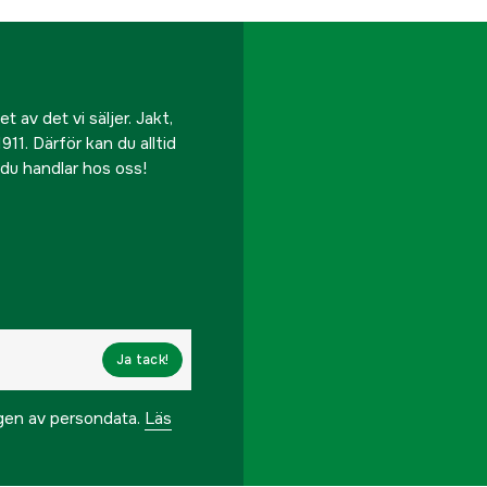
 av det vi säljer. Jakt,
911. Därför kan du alltid
r du handlar hos oss!
Ja tack!
ngen av persondata.
Läs