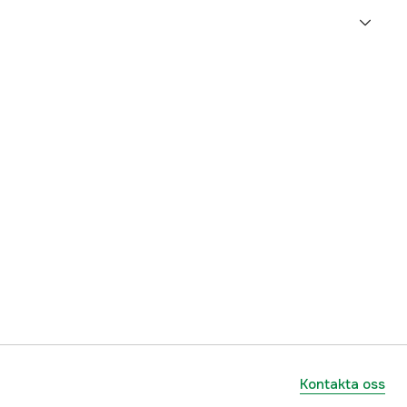
2000003838
ummer
77500
6978266640695
Kontakta oss